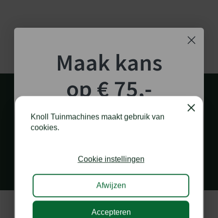
Maak kans
op € 75,-
shoptegoed!
Close
Knoll Tuinmachines maakt gebruik van
cookies.
Schrijf je in voor onze nieuwsbrief en maak
PERSOONLIJK EN SNEL CONTACT
kans op €75,- te besteden op onze webshop.
via diverse kanalen
Cookie instellingen
Afwijzen
Accepteren