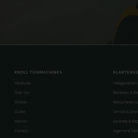
KNOLL TUINMACHINES
KLANTENSE
Vacatures
Veelgestelde 
Over ons
Bestellen & B
Ontdek
Retourneren &
Outlet
Service & On
Merken
Garantie & Re
Contact
Algemene Ver