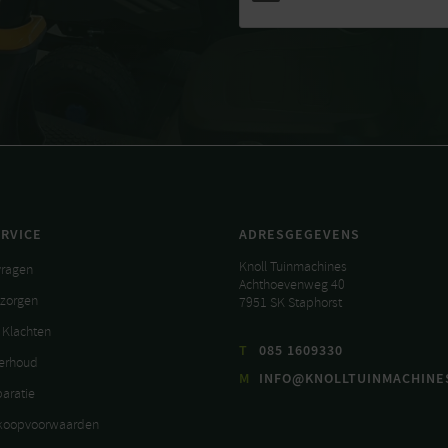
RVICE
ADRESGEGEVENS
Knoll Tuinmachines
vragen
Achthoevenweg 40
ezorgen
7951 SK Staphorst
 Klachten
T
085 1609330
derhoud
M
INFO@KNOLLTUINMACHINE
paratie
koopvoorwaarden