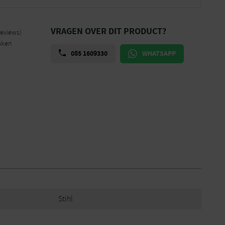
VRAGEN OVER DIT PRODUCT?
reviews)
aken
085 1609330
WHATSAPP
Stihl