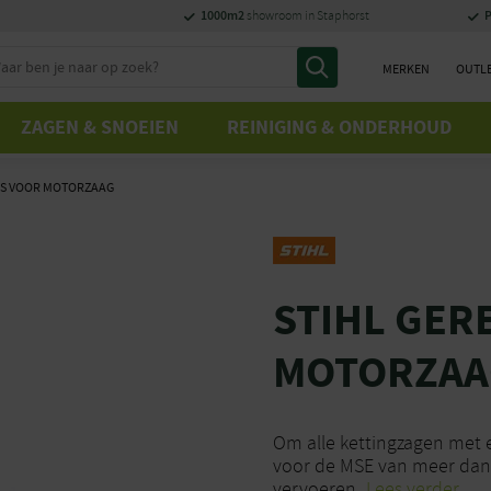
1000m2
P
showroom in Staphorst
MERKEN
OUTL
ZAGEN & SNOEIEN
REINIGING & ONDERHOUD
AS VOOR MOTORZAAG
STIHL GER
MOTORZAA
Om alle kettingzagen met 
voor de MSE van meer dan 
vervoeren.
Lees verder