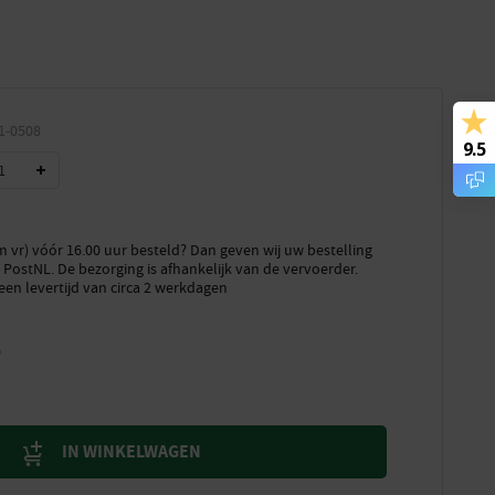
1-0508
9.5
vr) vóór 16.00 uur besteld? Dan geven wij uw bestelling
PostNL. De bezorging is afhankelijk van de vervoerder.
een levertijd van circa 2 werkdagen
5
IN WINKELWAGEN