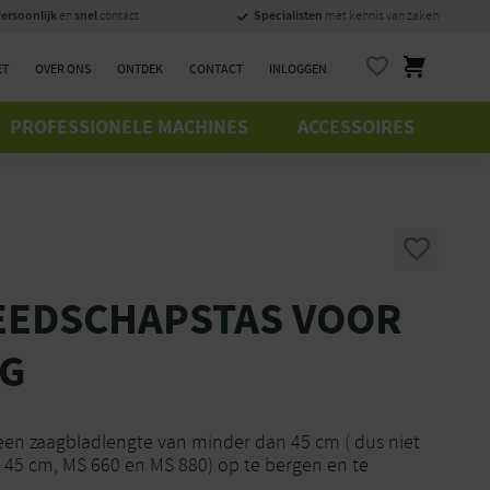
ersoonlijk
snel
Specialisten
en
contact
met kennis van zaken
ET
OVER ONS
ONTDEK
CONTACT
INLOGGEN
PROFESSIONELE MACHINES
ACCESSOIRES
EEDSCHAPSTAS VOOR
G
een zaagbladlengte van minder dan 45 cm ( dus niet
45 cm, MS 660 en MS 880) op te bergen en te