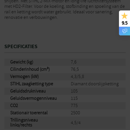
snijden. Met STIHL 2-MIX-motor en long-life luchtfiltersysteem
met HD2-Filter. Voor de koeling, stofbinding en spoeling van de
rail en ketting wordt water gebruikt. Ideaal voor sanering,
renovatie en verbouwingen.
9.5
SPECIFICATIES
Gewicht (kg)
7,6
Cilinderinhoud (cm³)
76,5
Vermogen (kW)
4,3/5,8
STIHL zaagketting type
Diamant doorslijpketting
Geluidsdrukniveau
105
Geluidsvermogenniveau
115
CO2
775
Stationair toerental
2500
Trillingsniveau
4,5/4
links/rechts