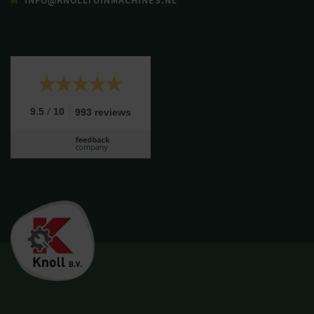
M
INFO@KNOLLTUINMACHINES.NL
/
9.5
10
993 reviews