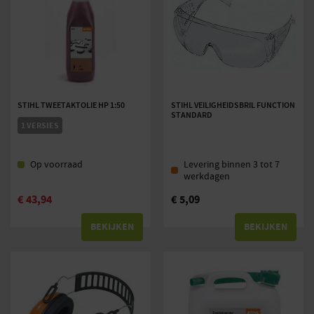
STIHL TWEETAKTOLIE HP 1:50
STIHL VEILIGHEIDSBRIL FUNCTION
STANDARD
1 VERSIES
Op voorraad
Levering binnen 3 tot 7
werkdagen
€
43,94
€
5,09
BEKIJKEN
BEKIJKEN