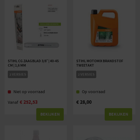
STIHL CG ZAAGBLAD 3/8″ | 40-45
STIHL MOTOMIX BRANDSTOF
CM | 1,6 MM
TWEETAKT
2 VERSIES
2 VERSIES
Niet op voorraad
Op voorraad
€
252,53
€
28,00
Vanaf
BEKIJKEN
BEKIJKEN