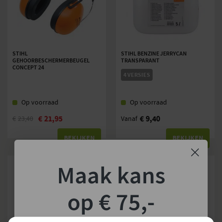
STIHL
STIHL BENZINE JERRYCAN
GEHOORBESCHERMERBEUGEL
TRANSPARANT
CONCEPT 24
4 VERSIES
Op voorraad
Op voorraad
€
21,95
€
9,40
€
23,40
Vanaf
BEKIJKEN
BEKIJKEN
Maak kans
op € 75,-