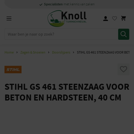
Specialisten
Specialisten
1000m2
Persoonlijk
snel
showroom in Staphorst
met kennis van zaken
met kennis van zaken
en
contact
Home
Zagen & Snoeien
Doorslijpers
STIHL GS 461 STEENZAAG VOOR BETO
STIHL GS 461 STEENZAAG VOOR
BETON EN HARDSTEEN, 40 CM