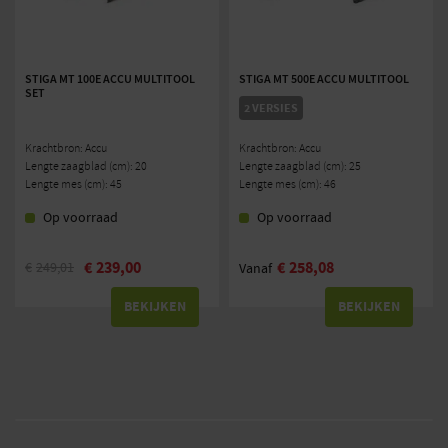
STIGA MT 100E ACCU MULTITOOL
STIGA MT 500E ACCU MULTITOOL
SET
2 VERSIES
Krachtbron: Accu
Krachtbron: Accu
Lengte zaagblad (cm): 20
Lengte zaagblad (cm): 25
Lengte mes (cm): 45
Lengte mes (cm): 46
Op voorraad
Op voorraad
€
239,00
€
258,08
€
249,01
Vanaf
BEKIJKEN
BEKIJKEN