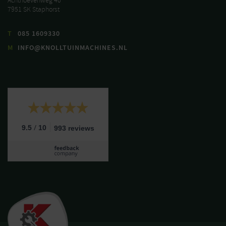
Achthoevenweg 40
7951 SK Staphorst
T
085 1609330
M
INFO@KNOLLTUINMACHINES.NL
/
9.5
10
993 reviews