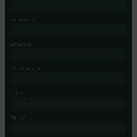
Achternaam
*
E-mailadres
*
Telefoonnummer
Datum
*
Tijdstip
*