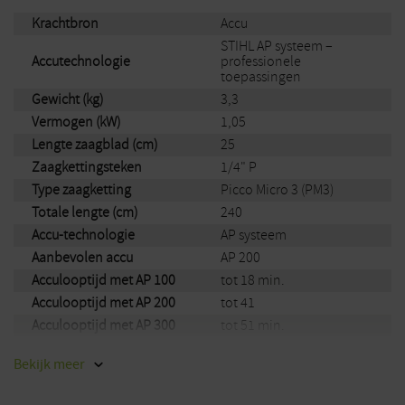
Krachtbron
Accu
STIHL AP systeem –
Accutechnologie
professionele
toepassingen
Gewicht (kg)
3,3
Vermogen (kW)
1,05
Lengte zaagblad (cm)
25
Zaagkettingsteken
1/4" P
Type zaagketting
Picco Micro 3 (PM3)
Totale lengte (cm)
240
Accu-technologie
AP systeem
Aanbevolen accu
AP 200
Acculooptijd met AP 100
tot 18 min.
Acculooptijd met AP 200
tot 41
Acculooptijd met AP 300
tot 51 min.
Acculooptijd met AP 300S
tot 64 min.
Bekijk
meer
Acculooptijd met AP 500S
tot 82 min.
Acculooptijd met AR
tot 195 min.