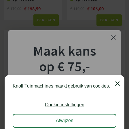
€
158,99
€
105,00
€
179,00
€
119,00
BEKIJKEN
BEKIJKEN
Maak kans
op € 75,-
shoptegoed!
Close
Knoll Tuinmachines maakt gebruik van cookies.
STIHL VIJLSET
STIHL VIJLHOUDER 2-IN-1
Schrijf je in voor onze nieuwsbrief en maak
5 VERSIES
5 VERSIES
kans op €75,- te besteden op onze webshop.
Cookie instellingen
Op voorraad
Op voorraad
€
22,19
€
31,50
Afwijzen
Vanaf