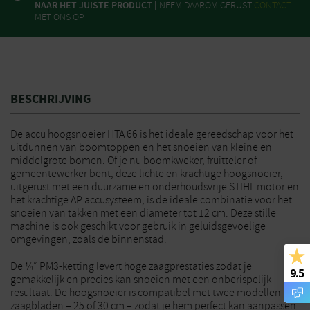
NAAR HET JUISTE PRODUCT |
NEEM DAAROM GERUST
CONTACT
MET ONS OP
BESCHRIJVING
De accu hoogsnoeier HTA 66 is het ideale gereedschap voor het
uitdunnen van boomtoppen en het snoeien van kleine en
middelgrote bomen. Of je nu boomkweker, fruitteler of
gemeentewerker bent, deze lichte en krachtige hoogsnoeier,
uitgerust met een duurzame en onderhoudsvrije STIHL motor en
het krachtige AP accusysteem, is de ideale combinatie voor het
snoeien van takken met een diameter tot 12 cm. Deze stille
machine is ook geschikt voor gebruik in geluidsgevoelige
omgevingen, zoals de binnenstad.
De ¼“ PM3-ketting levert hoge zaagprestaties zodat je
9.5
gemakkelijk en precies kan snoeien met een onberispelijk
resultaat. De hoogsnoeier is compatibel met twee modellen
zaagbladen – 25 of 30 cm – zodat je hem perfect kan aanpassen