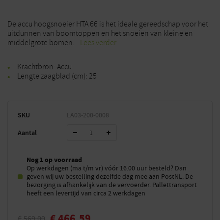
De accu hoogsnoeier HTA 66 is het ideale gereedschap voor het
uitdunnen van boomtoppen en het snoeien van kleine en
middelgrote bomen.
Lees verder
Krachtbron: Accu
Lengte zaagblad (cm): 25
SKU
LA03-200-0008
Aantal
Nog 1 op voorraad
Op werkdagen (ma t/m vr) vóór 16.00 uur besteld? Dan
geven wij uw bestelling dezelfde dag mee aan PostNL. De
bezorging is afhankelijk van de vervoerder. Pallettransport
heeft een levertijd van circa 2 werkdagen
€
466,59
€
569,00