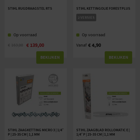
STIHL RUGDRAAGSTEL RTS
STIHL KETTINGOLIE FORESTPLUS
2 VERSIES
Op voorraad
Op voorraad
€
139,00
€
4,90
€
163,00
Vanaf
BEKIJKEN
BEKIJKEN
STIHL ZAAGKETTING MICRO 3 | 1/4″
STIHL ZAAGBLAD ROLLOMATIC E |
P | 25-35 CM | 1,1 MM
1/4″ P | 25-35 CM | 1,1 MM