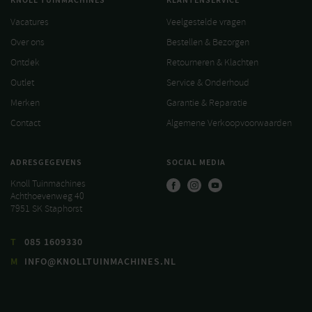
KNOLL TUINMACHINES
KLANTENSERVICE
Vacatures
Veelgestelde vragen
Over ons
Bestellen & Bezorgen
Ontdek
Retourneren & Klachten
Outlet
Service & Onderhoud
Merken
Garantie & Reparatie
Contact
Algemene Verkoopvoorwaarden
ADRESGEGEVENS
SOCIAL MEDIA
Knoll Tuinmachines
Achthoevenweg 40
7951 SK Staphorst
T
085 1609330
M
INFO@KNOLLTUINMACHINES.NL