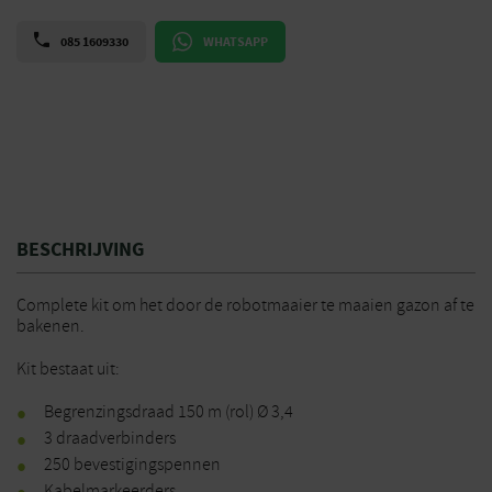
085 1609330
WHATSAPP
BESCHRIJVING
Complete kit om het door de robotmaaier te maaien gazon af te
bakenen.
Kit bestaat uit:
Begrenzingsdraad 150 m (rol) Ø 3,4
3 draadverbinders
250 bevestigingspennen
Kabelmarkeerders