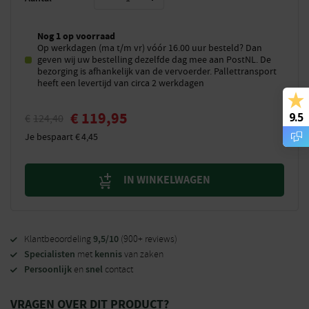
Nog 1 op voorraad
Op werkdagen (ma t/m vr) vóór 16.00 uur besteld? Dan
geven wij uw bestelling dezelfde dag mee aan PostNL. De
bezorging is afhankelijk van de vervoerder. Pallettransport
heeft een levertijd van circa 2 werkdagen
€
119,95
9.5
€
124,40
Je bespaart
€
4,45
IN WINKELWAGEN
9,5/10
Klantbeoordeling
(900+ reviews)
Specialisten
kennis
met
van zaken
Persoonlijk
snel
en
contact
VRAGEN OVER DIT PRODUCT?