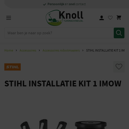
Specialisten
1000m2
Persoonlijk
snel
showroom in Staphorst
met kennis van zaken
en
contact
Home
Accessoires
Accessoires robotmaaiers
STIHL INSTALLATIE KIT 1 IMO
STIHL INSTALLATIE KIT 1 IMOW