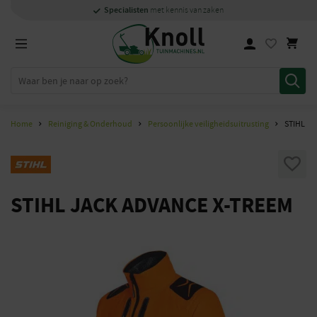
Specialisten
Specialisten
1000m2
Persoonlijk
snel
showroom in Staphorst
met kennis van zaken
met kennis van zaken
en
contact
Home
Reiniging & Onderhoud
Persoonlijke veiligheidsuitrusting
STIHL J
STIHL JACK ADVANCE X-TREEM