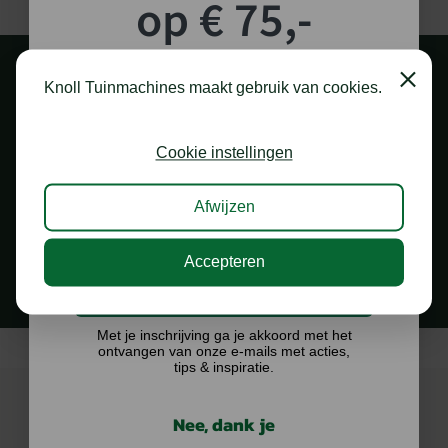
op € 75,-
Kleur: tweekleurig (zwart/fluorescerend oranje)
Het STIHL ADVANCE X-TREEm jack heeft het keurmerk ‘KWF-Profi’
shoptegoed!
gekregen van het Kuratorium für Waldarbeit und Forsttechnik
Close
e.V. (centrum voor bosbouw en bostechnologie).
Knoll Tuinmachines maakt gebruik van cookies.
Schrijf je in voor onze nieuwsbrief en maak
kans op €75,- te besteden op onze webshop.
Cookie instellingen
Afwijzen
1.000 M2 SHOWROOM
in Staphorst
Accepteren
Ik doe graag mee!
Met je inschrijving ga je akkoord met het
ontvangen van onze e-mails met acties,
tips & inspiratie.
Nee, dank je