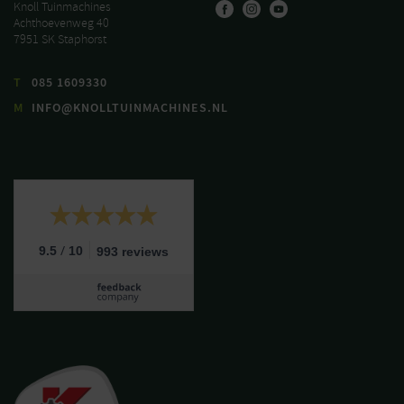
Knoll Tuinmachines
Achthoevenweg 40
7951 SK Staphorst
T
085 1609330
M
INFO@KNOLLTUINMACHINES.NL
/
9.5
10
993 reviews