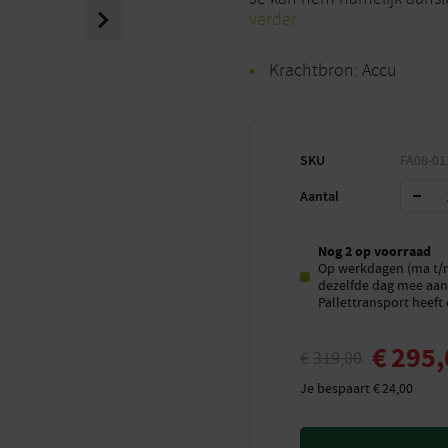
Next
verder
Krachtbron: Accu
SKU
FA08-01
Aantal
Nog 2 op voorraad
Op werkdagen (ma t/m 
dezelfde dag mee aan 
Pallettransport heeft 
€
295,
€
319,00
Je bespaart
€
24,00