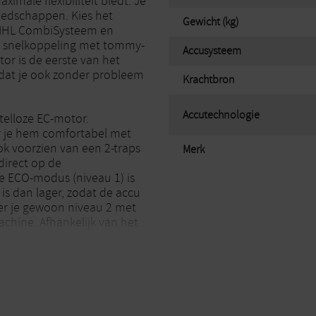
imale flexibiliteit biedt. Je
eedschappen. Kies het
Gewicht (kg)
STIHL CombiSysteem en
n snelkoppeling met tommy-
Accusysteem
or is de eerste van het
odat je ook zonder probleem
Krachtbron
Accutechnologie
telloze EC-motor.
r je hem comfortabel met
k voorzien van een 2-traps
Merk
direct op de
e ECO-modus (niveau 1) is
is dan lager, zodat de accu
er je gewoon niveau 2 met
chine. Afhankelijk van het
ook traploos regelen.
n hoge flexibiliteit en een
kzij het snelspansysteem
e lichaamslengte van de
timale werkergonomie.