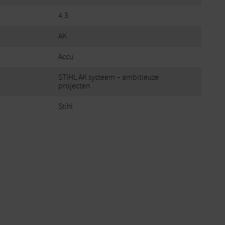
4.3
AK
Accu
STIHL AK systeem – ambitieuze
projecten
Stihl