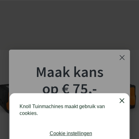
e standaard meegeleverde
estigingsring. Met de
otorbehuizing tegen contact
p ter beschikking.
Maak kans
lve FSB-KM)
op € 75,-
te werken
shoptegoed!
Close
Knoll Tuinmachines maakt gebruik van
cookies.
Schrijf je in voor onze nieuwsbrief en maak
kans op €75,- te besteden op onze webshop.
Cookie instellingen