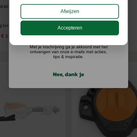
20 ACCU
STIHL AK 30.0 S ACCU
Afwijzen
g binnen 3 tot 7 werkdagen
Op voorraad
Accepteren
Ik doe graag mee!
€
125,01
€
158,99
€
179,00
Met je inschrijving ga je akkoord met het
ontvangen van onze e-mails met acties,
tips & inspiratie.
Nee, dank je