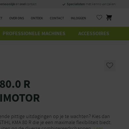
ersoonlijk
snel
Specialisten
en
contact
met kennis van zaken
ET
OVER ONS
ONTDEK
CONTACT
INLOGGEN
PROFESSIONELE MACHINES
ACCESSOIRES
80.0 R
IMOTOR
llende pittige uitdagingen op je te wachten? Kies dan
HL KMA 80 R die je een maximale flexibiliteit biedt.
luiten op de diverse combigereedschappen.
Lees