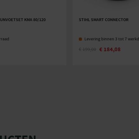
EUNVOETSET KMA 80/120
STIHL SMART CONNECTOR
rraad
Levering binnen 3 tot 7 werk
€
184,08
€
199,00