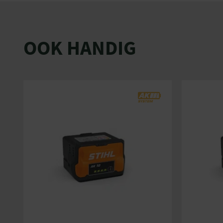
Om nog langer comfortabel te werken, bevestig je d
STIHL enkelvoudige draaggordel aan de draaibare bev
optioneel verkrijgbare STIHL steun bescherm je de m
OOK HANDIG
met de grond en heb je bovendien een extra handgree
Machine zonder accu en zonder lader
Krachtige accucombimotor met hoog koppel
Eenvoudig te hanteren dankzij gering gewicht
Compatibel met alle Combigereedschappen (beha
Voor gebruik in geluidsgevoelige gebieden
Twee vermogensniveaus om stil en energiezuinig 