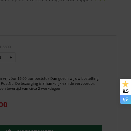
1-6800
vr) vóór 16.00 uur besteld? Dan geven wij uw bestelling
PostNL. De bezorging is afhankelijk van de vervoerder.
een levertijd van circa 2 werkdagen
9.5
00