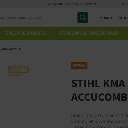
1000m2
P
showroom in Staphorst
MERKEN
OUTL
ZAGEN & SNOEIEN
REINIGING & ONDERHOUD
 ACCUCOMBIMOTOR
STIHL KMA 
ACCUCOMB
Staan er in je tuin verschi
voor de accucombimotor STI
Je kan hem namelijk aans