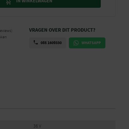
IN WINKELWAGEN
VRAGEN OVER DIT PRODUCT?
reviews)
aken
085 1609330
WHATSAPP
36 V