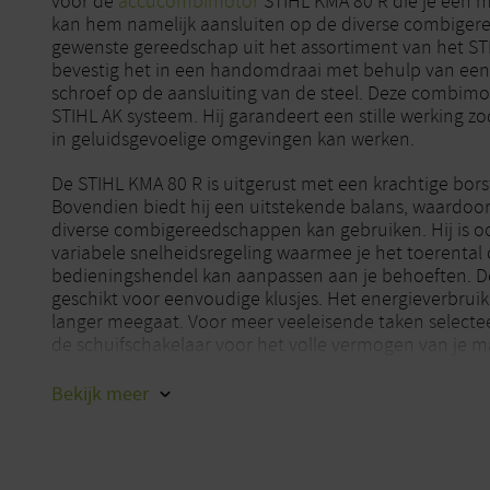
voor de
accucombimotor
STIHL KMA 80 R die je een max
kan hem namelijk aansluiten op de diverse combiger
gewenste gereedschap uit het assortiment van het 
bevestig het in een handomdraai met behulp van ee
schroef op de aansluiting van de steel. Deze combimot
STIHL AK systeem. Hij garandeert een stille werking z
in geluidsgevoelige omgevingen kan werken.
De STIHL KMA 80 R is uitgerust met een krachtige bors
Bovendien biedt hij een uitstekende balans, waardoo
diverse combigereedschappen kan gebruiken. Hij is oo
variabele snelheidsregeling waarmee je het toerental 
bedieningshendel kan aanpassen aan je behoeften. D
geschikt voor eenvoudige klusjes. Het energieverbruik 
langer meegaat. Voor meer veeleisende taken selecte
de schuifschakelaar voor het volle vermogen van je ma
gemonteerde combigereedschap kan je het toerental 
Bekijk
meer
De beugelhandgreep met zachte componenten biedt ee
grote bewegingsvrijheid, zelfs op krappe plekken. Dan
pas je de handgreep gemakkelijk aan in functie van d
gebruiker om op elk ogenblik te genieten van een op