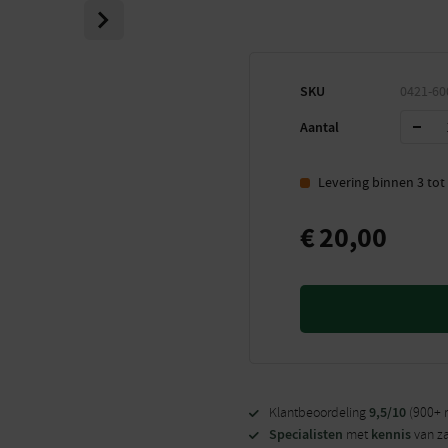
Next
SKU
0421-60
Aantal
Levering binnen 3 to
€
20,00
9,5/10
Klantbeoordeling
(900+ 
Specialisten
kennis
met
van z