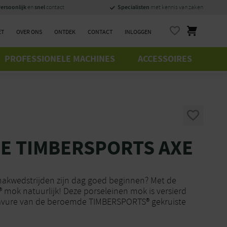
ersoonlijk
snel
Specialisten
en
contact
met kennis van zaken
ET
OVER ONS
ONTDEK
CONTACT
INLOGGEN
PROFESSIONELE MACHINES
ACCESSOIRES
JE TIMBERSPORTS AXE
akwedstrijden zijn dag goed beginnen? Met de
ok natuurlijk! Deze porseleinen mok is versierd
avure van de beroemde TIMBERSPORTS® gekruiste