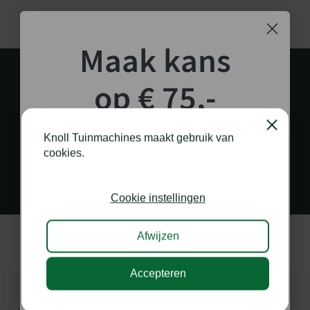
Maak kans
op € 75,-
shoptegoed!
Close
Knoll Tuinmachines maakt gebruik van
PERSOONLIJK EN SNEL CONTACT
cookies.
via diverse kanalen
Schrijf je in voor onze nieuwsbrief en maak
kans op €75,- te besteden op onze webshop.
Cookie instellingen
Afwijzen
Accepteren
Ik doe graag mee!