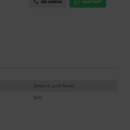
085 1609330
WHATSAPP
Bekers & Lunch Boxes
Stihl