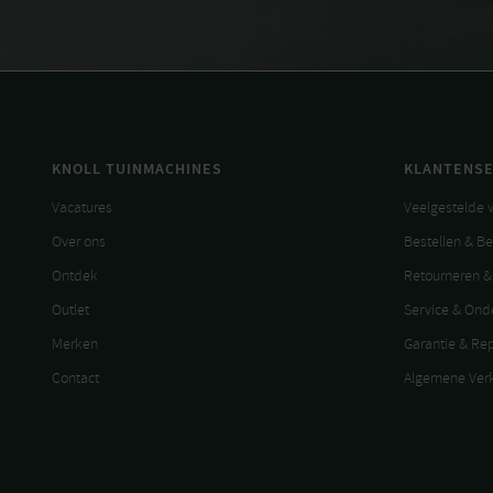
KNOLL TUINMACHINES
KLANTENSE
Vacatures
Veelgestelde 
Over ons
Bestellen & B
Ontdek
Retourneren &
Outlet
Service & On
Merken
Garantie & Re
Contact
Algemene Ver