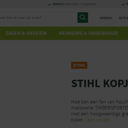
1000m2
P
showroom in Staphorst
MERKEN
OUTL
ZAGEN & SNOEIEN
REINIGING & ONDERHOUD
STIHL KOP
Hoe kan een fan van houth
matzwarte TIMBERSPORTS® m
met een hoogwaardige gr
bijlen.
Lees verder