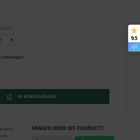
0-0072
9.5
t 7 werkdagen
IN WINKELWAGEN
VRAGEN OVER DIT PRODUCT?
reviews)
aken