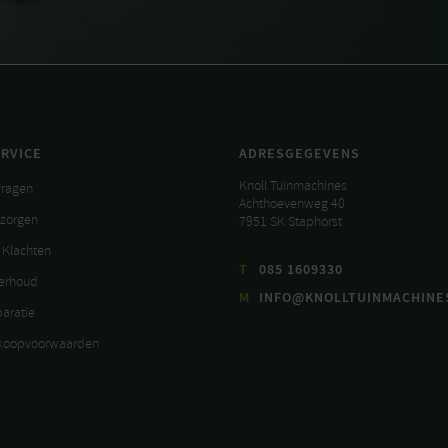
RVICE
ADRESGEGEVENS
Knoll Tuinmachines
vragen
Achthoevenweg 40
ezorgen
7951 SK Staphorst
 Klachten
T
085 1609330
derhoud
M
INFO@KNOLLTUINMACHINE
paratie
koopvoorwaarden