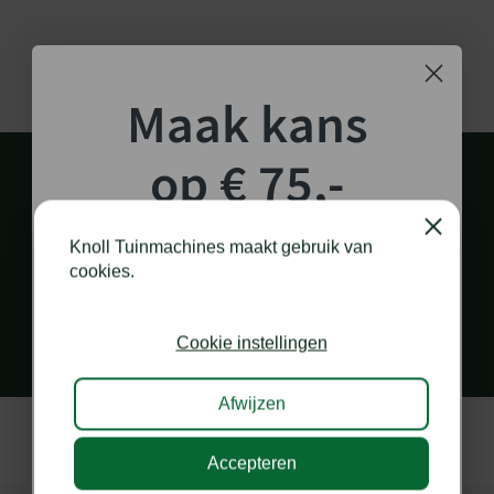
Maak kans
op € 75,-
shoptegoed!
Close
Knoll Tuinmachines maakt gebruik van
cookies.
PERSOONLIJK EN SNEL CONTACT
Schrijf je in voor onze nieuwsbrief en maak
via diverse kanalen
kans op €75,- te besteden op onze webshop.
Cookie instellingen
Afwijzen
Accepteren
Ik doe graag mee!