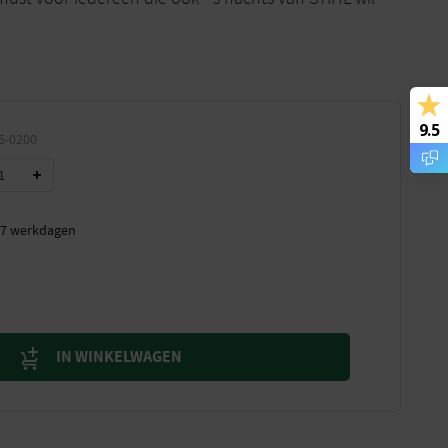
9.5
5-0200
t 7 werkdagen
IN WINKELWAGEN