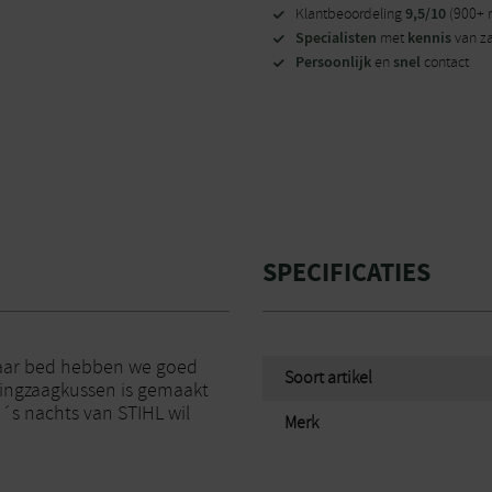
9,5/10
Klantbeoordeling
(900+ 
Specialisten
kennis
met
van z
Persoonlijk
snel
en
contact
SPECIFICATIES
naar bed hebben we goed
Soort artikel
ttingzaagkussen is gemaakt
´s nachts van STIHL wil
Merk