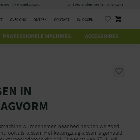
ersoonlijk
snel
Specialisten
en
contact
met kennis van zaken
ET
OVER ONS
ONTDEK
CONTACT
INLOGGEN
PROFESSIONELE MACHINES
ACCESSOIRES
SEN IN
AAGVORM
werkmachine wil meenemen naar bed hebben we goed
r nu ook als kussen! Het kettingzaagkussen is gemaakt
ust voor iedereen die ook ´s nachts van STIHL wil