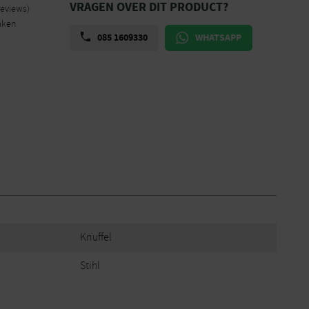
VRAGEN OVER DIT PRODUCT?
reviews)
aken
085 1609330
WHATSAPP
Knuffel
Stihl