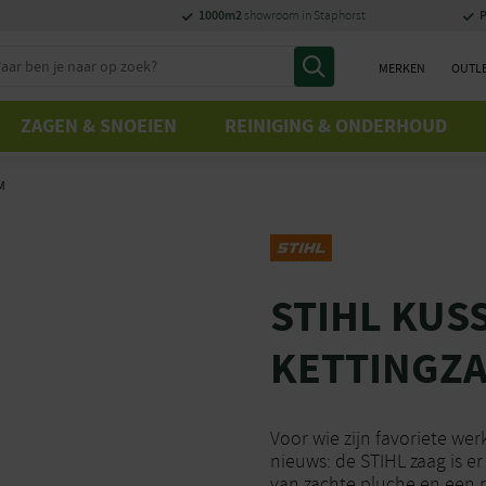
1000m2
P
showroom in Staphorst
MERKEN
OUTL
ZAGEN & SNOEIEN
REINIGING & ONDERHOUD
M
STIHL KUS
KETTINGZ
Voor wie zijn favoriete 
nieuws: de STIHL zaag is e
van zachte pluche en een m