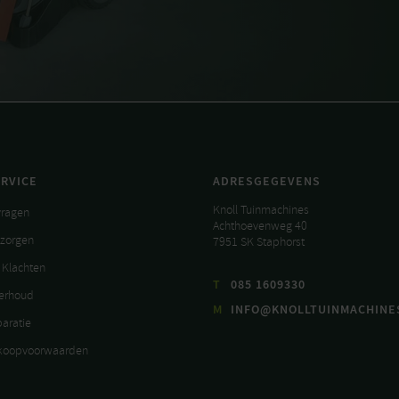
RVICE
ADRESGEGEVENS
Knoll Tuinmachines
vragen
Achthoevenweg 40
ezorgen
7951 SK Staphorst
 Klachten
T
085 1609330
derhoud
M
INFO@KNOLLTUINMACHINE
paratie
koopvoorwaarden