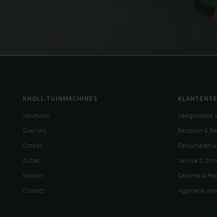
KNOLL TUINMACHINES
KLANTENSE
Vacatures
Veelgestelde 
Over ons
Bestellen & B
Ontdek
Retourneren &
Outlet
Service & On
Merken
Garantie & Re
Contact
Algemene Ver