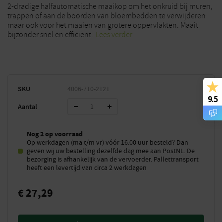
2-dradige halfautomatische maaikop om het onkruid bij muren,
trappen of aan de boorden van bloembedden te verwijderen
maar ook voor het maaien van grotere oppervlakten. Maait
bijzonder snel en efficiënt.
Lees verder
SKU
4006-710-2121
9.5
Aantal
Nog 2 op voorraad
Op werkdagen (ma t/m vr) vóór 16.00 uur besteld? Dan
geven wij uw bestelling dezelfde dag mee aan PostNL. De
bezorging is afhankelijk van de vervoerder. Pallettransport
heeft een levertijd van circa 2 werkdagen
€
27,29