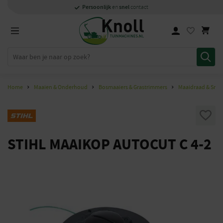
Specialisten
1000m2
Persoonlijk
snel
showroom in Staphorst
met kennis van zaken
en
contact
Home
Maaien & Onderhoud
Bosmaaiers & Grastrimmers
Maaidraad & Snij
STIHL MAAIKOP AUTOCUT C 4-2