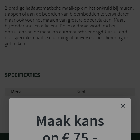
2-dradige halfautomatische maaikop om het onkruid bij muren,
trappen of aan de boorden van bloembedden te verwijderen
maar ook voor het maaien van grotere oppervlakten. Maait
bijzonder snel en efficiënt. De maaidraad wordt na het
opstuiten van de maaikop automatisch verlengd.Uitsluitend
met speciale maaibescherming of universele bescherming te
gebruiken.
SPECIFICATIES
Merk
Stihl
Maak kans
op € 75,-