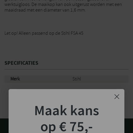
werktuigloos. De maaikop kan ook uitgerust worden met een
maaidraad met een diameter van 1,6 mm.
Let op! Alleen passend op de Stihl FSA 45
SPECIFICATIES
Merk
Stihl
Maak kans
op € 75,-