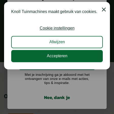
shoptegoed!
Close
Knoll Tuinmachines maakt gebruik van cookies.
Schrijf je in voor onze nieuwsbrief en maak
kans op €75,- te besteden op onze webshop.
Cookie instellingen
1.000 M2 SHOWROOM
in Staphorst
Afwijzen
Accepteren
Ik doe graag mee!
Met je inschrijving ga je akkoord met het
ontvangen van onze e-mails met acties,
tips & inspiratie.
ONZE MERKEN
Nee, dank je