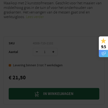
Maaikop met 2 kunststofmessen. Geschikt voor het maaien van
middelhoog gras in de tuin of voor het onderhouden van
graskanten. Het vervangen van de messen gaat snel en
werktuigloos.
Lees verder
SKU
4008-710-2102
9.5
Aantal
Levering binnen 3 tot 7 werkdagen
€
21,50
IN WINKELWAGEN