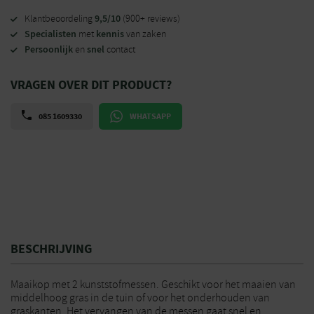
9,5/10
Klantbeoordeling
(900+ reviews)
Specialisten
kennis
met
van zaken
Persoonlijk
snel
en
contact
VRAGEN OVER DIT PRODUCT?
085 1609330
WHATSAPP
BESCHRIJVING
Maaikop met 2 kunststofmessen. Geschikt voor het maaien van
middelhoog gras in de tuin of voor het onderhouden van
graskanten. Het vervangen van de messen gaat snel en