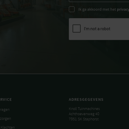
Ik ga akkoord met het
privac
RVICE
ADRESGEGEVENS
Knoll Tuinmachines
vragen
Achthoevenweg 40
ezorgen
7951 SK Staphorst
 Klachten