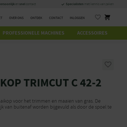
ersoonlijk
snel
Specialisten
en
contact
met kennis van zaken
ET
OVER ONS
ONTDEK
CONTACT
INLOGGEN
PROFESSIONELE MACHINES
ACCESSOIRES
KOP TRIMCUT C 42-2
ikop voor het trimmen en maaien van gras. De
k van buitenaf worden bijgevuld als door de spoel te