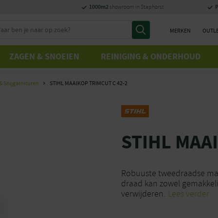
1000m2
P
showroom in Staphorst
MERKEN
OUTL
ZAGEN & SNOEIEN
REINIGING & ONDERHOUD
& Snijgarnituren
STIHL MAAIKOP TRIMCUT C 42-2
STIHL MAAI
Robuuste tweedraadse maa
draad kan zowel gemakkelij
verwijderen.
Lees verder