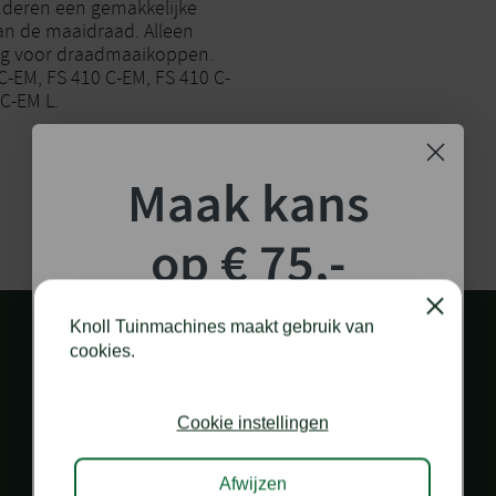
deren een gemakkelijke
an de maaidraad. Alleen
ng voor draadmaaikoppen.
C-EM, FS 410 C-EM, FS 410 C-
 C-EM L.
Maak kans
op € 75,-
shoptegoed!
Close
Knoll Tuinmachines maakt gebruik van
cookies.
Schrijf je in voor onze nieuwsbrief en maak
kans op €75,- te besteden op onze webshop.
Cookie instellingen
PERSOONLIJK EN SNEL CONTACT
via diverse kanalen
Afwijzen