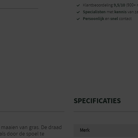
9,5/10
Klantbeoordeling
(900+ 
Specialisten
kennis
met
van z
Persoonlijk
snel
en
contact
SPECIFICATIES
maaien van gras. De draad
Merk
als door de spoel te