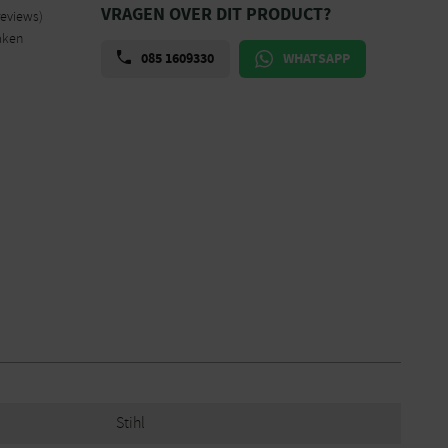
VRAGEN OVER DIT PRODUCT?
reviews)
aken
085 1609330
WHATSAPP
Stihl