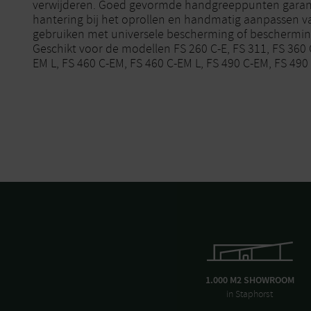
verwijderen. Goed gevormde handgreeppunten garan
hantering bij het oprollen en handmatig aanpassen v
gebruiken met universele bescherming of beschermi
Geschikt voor de modellen FS 260 C-E, FS 311, FS 360 
EM L, FS 460 C-EM, FS 460 C-EM L, FS 490 C-EM, FS 490
1.000 M2 SHOWROOM
in Staphorst