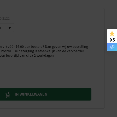
0-2122
9.5
vr) vóór 16.00 uur besteld? Dan geven wij uw bestelling
PostNL. De bezorging is afhankelijk van de vervoerder.
een levertijd van circa 2 werkdagen
8
IN WINKELWAGEN