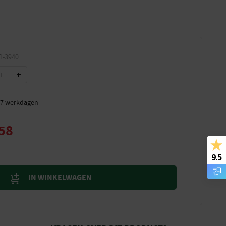
1-3940
t 7 werkdagen
58
9.5
IN WINKELWAGEN