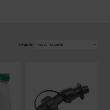
886661755851
Categorie