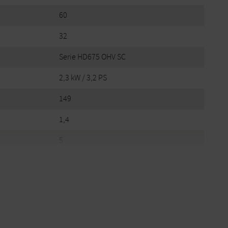
60
32
Serie HD675 OHV SC
2,3 kW / 3,2 PS
149
1,4
5
LwA (dB[A])
93
rukniveau
2
41
Stihl