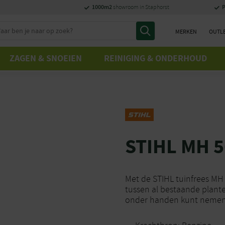
1000m2
P
showroom in Staphorst
MERKEN
OUTL
ZAGEN & SNOEIEN
REINIGING & ONDERHOUD
STIHL MH 
Met de STIHL tuinfrees MH
tussen al bestaande plant
onder handen kunt nemen