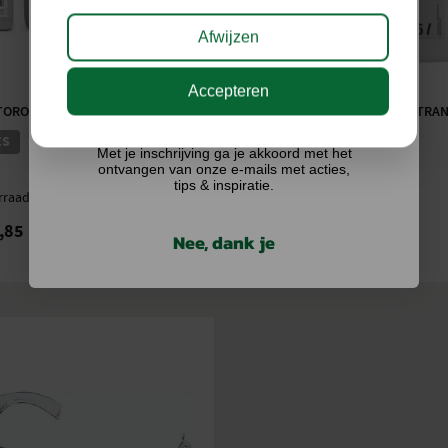
Afwijzen
Accepteren
Ik doe graag mee!
OROLIE 10 W-30
STIHL BENZINE JERRYCAN TRA
ES
4 VERSIES
Met je inschrijving ga je akkoord met het
ontvangen van onze e-mails met acties,
tips & inspiratie.
rraad
Op voorraad
,85
€
9,40
Vanaf
Nee, dank je