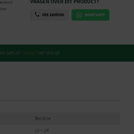
VRAGEN OVER DIT PRODUCT?
reviews)
aken
085 1609330
WHATSAPP
ROM GERUST
CONTACT
MET ONS OP
Benzine
1V + 1R