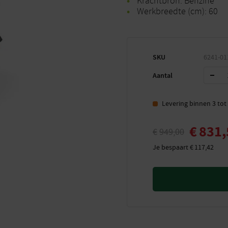
Krachtbron: Benzine
Werkbreedte (cm): 60
SKU
6241-01
Aantal
Levering binnen 3 to
€
831,
€
949,00
Je bespaart
€
117,42