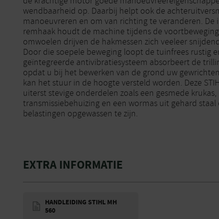
de krachtige motor goede manoeuvreereigenschappe
wendbaarheid op. Daarbij helpt ook de achteruitversn
manoeuvreren en om van richting te veranderen. De i
remhaak houdt de machine tijdens de voortbeweging in
omwoelen drijven de hakmessen zich veeleer snijdend
Door die soepele beweging loopt de tuinfrees rustig 
geïntegreerde antivibratiesysteem absorbeert de trill
opdat u bij het bewerken van de grond uw gewrichten
kan het stuur in de hoogte versteld worden. Deze STIH
uiterst stevige onderdelen zoals een gesmede krukas
transmissiebehuizing en een wormas uit gehard staal
belastingen opgewassen te zijn.
EXTRA INFORMATIE
HANDLEIDING STIHL MH
560