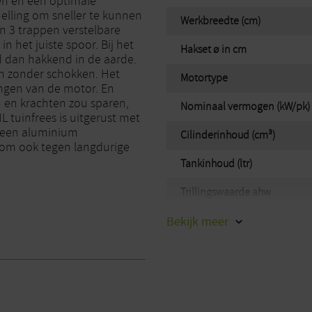
n en een optimale
elling om sneller te kunnen
Werkbreedte (cm)
n 3 trappen verstelbare
 het juiste spoor. Bij het
Hakset ø in cm
 dan hakkend in de aarde.
en zonder schokken. Het
Motortype
ingen van de motor. En
 en krachten zou sparen,
Nominaal vermogen (kW/pk)
L tuinfrees is uitgerust met
, een aluminium
Cilinderinhoud (cm³)
 om ook tegen langdurige
Tankinhoud (ltr)
Trillingswaarde ahw
Bekijk
Geluidsniveau gegarandeerd 
meer
Onzekerheidsfactor geluidsd
KpA (dB[A])
Gewicht (kg)
Merk