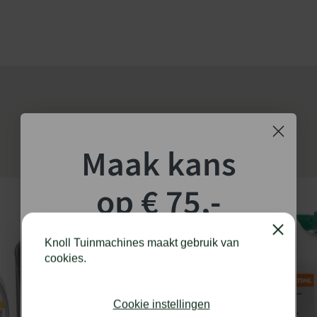
EAN
Maak kans
op € 75,-
shoptegoed!
Close
Knoll Tuinmachines maakt gebruik van
cookies.
Schrijf je in voor onze nieuwsbrief en maak
kans op €75,- te besteden op onze webshop.
Cookie instellingen