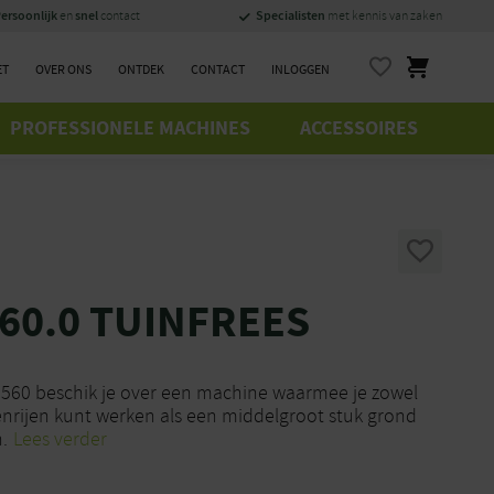
ersoonlijk
snel
Specialisten
en
contact
met kennis van zaken
ET
OVER ONS
ONTDEK
CONTACT
INLOGGEN
PROFESSIONELE MACHINES
ACCESSOIRES
560.0 TUINFREES
 560 beschik je over een machine waarmee je zowel
enrijen kunt werken als een middelgroot stuk grond
.
Lees verder