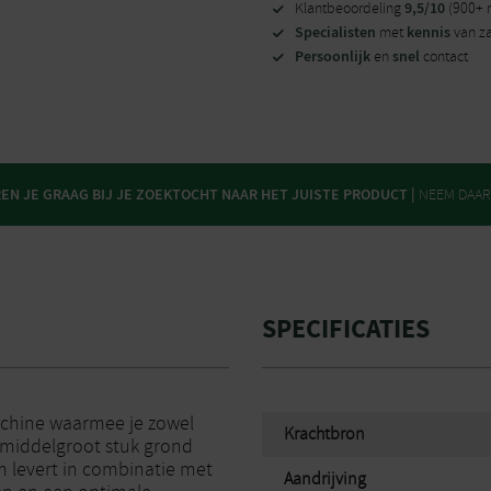
9,5/10
Klantbeoordeling
(900+ 
Specialisten
kennis
met
van z
Persoonlijk
snel
en
contact
N JE GRAAG BIJ JE ZOEKTOCHT NAAR HET JUISTE PRODUCT |
NEEM DAA
SPECIFICATIES
achine waarmee je zowel
Krachtbron
 middelgroot stuk grond
 levert in combinatie met
Aandrijving