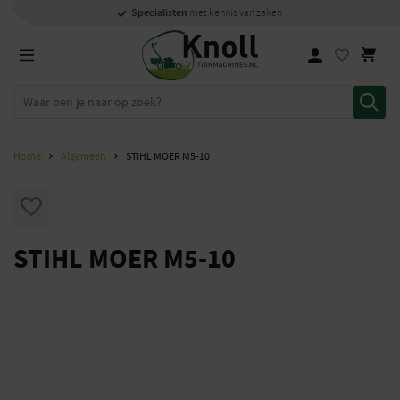
Specialisten
Specialisten
1000m2
Persoonlijk
snel
showroom in Staphorst
met kennis van zaken
met kennis van zaken
en
contact
Home
Algemeen
STIHL MOER M5-10
STIHL MOER M5-10