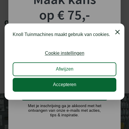
op € 75,-
ONZE MERKEN
shoptegoed!
Close
Knoll Tuinmachines maakt gebruik van cookies.
Schrijf je in voor onze nieuwsbrief en maak
kans op €75,- te besteden op onze webshop.
Cookie instellingen
Afwijzen
Accepteren
Ik doe graag mee!
Met je inschrijving ga je akkoord met het
ontvangen van onze e-mails met acties,
tips & inspiratie.