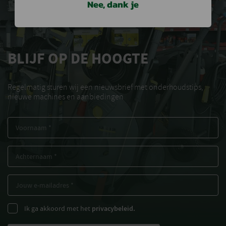
Nee, dank je
BLIJF OP DE HOOGTE
Regelmatig sturen wij een nieuwsbrief met onderhoudstips,
nieuwe machines en aanbiedingen
Ik ga akkoord met het
privacybeleid.