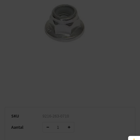
SKU
9216-263-0710
Aantal