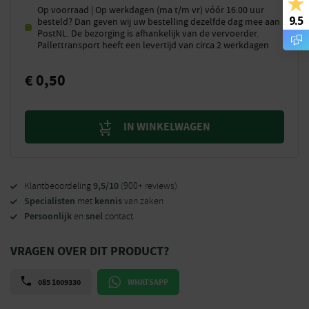
Op voorraad | Op werkdagen (ma t/m vr) vóór 16.00 uur
9.5
besteld? Dan geven wij uw bestelling dezelfde dag mee aan
PostNL. De bezorging is afhankelijk van de vervoerder.
Pallettransport heeft een levertijd van circa 2 werkdagen
€
0,50
IN WINKELWAGEN
9,5/10
Klantbeoordeling
(900+ reviews)
Specialisten
kennis
met
van zaken
Persoonlijk
snel
en
contact
VRAGEN OVER DIT PRODUCT?
085 1609330
WHATSAPP