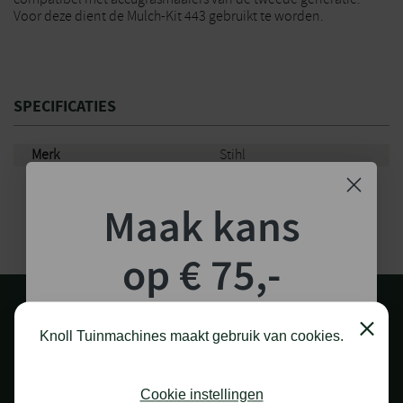
Voor deze dient de Mulch-Kit 443 gebruikt te worden.
SPECIFICATIES
Merk
Stihl
Maak kans
op € 75,-
shoptegoed!
Close
Knoll Tuinmachines maakt gebruik van cookies.
Schrijf je in voor onze nieuwsbrief en maak
kans op €75,- te besteden op onze webshop.
Cookie instellingen