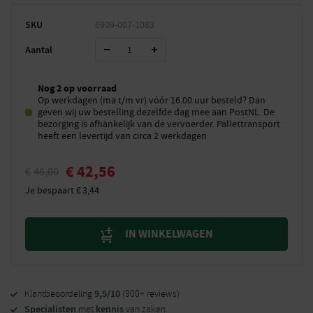
SKU
6909-007-1083
Aantal
Nog 2 op voorraad
Op werkdagen (ma t/m vr) vóór 16.00 uur besteld? Dan
geven wij uw bestelling dezelfde dag mee aan PostNL. De
bezorging is afhankelijk van de vervoerder. Pallettransport
heeft een levertijd van circa 2 werkdagen
€
42,56
€
46,00
Je bespaart
€
3,44
IN WINKELWAGEN
9,5/10
Klantbeoordeling
(900+ reviews)
Specialisten
kennis
met
van zaken