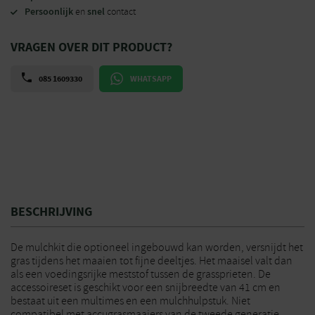
Persoonlijk
snel
en
contact
VRAGEN OVER DIT PRODUCT?
085 1609330
WHATSAPP
BESCHRIJVING
De mulchkit die optioneel ingebouwd kan worden, versnijdt het
gras tijdens het maaien tot fijne deeltjes. Het maaisel valt dan
als een voedingsrijke meststof tussen de grassprieten. De
accessoireset is geschikt voor een snijbreedte van 41 cm en
bestaat uit een multimes en een mulchhulpstuk. Niet
compatibel met accugrasmaaiers van de tweede generatie.