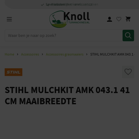
Specialisten
Specialisten
1000m2
Persoonlijk
snel
showroom in Staphorst
met kennis van zaken
met kennis van zaken
en
contact
Home
Accessoires
Accessoires grasmaaiers
STIHL MULCHKIT AMK 043.1 41
STIHL MULCHKIT AMK 043.1 41
CM MAAIBREEDTE