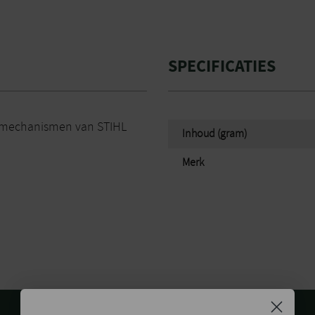
SPECIFICATIES
ijfmechanismen van STIHL
Inhoud (gram)
Merk