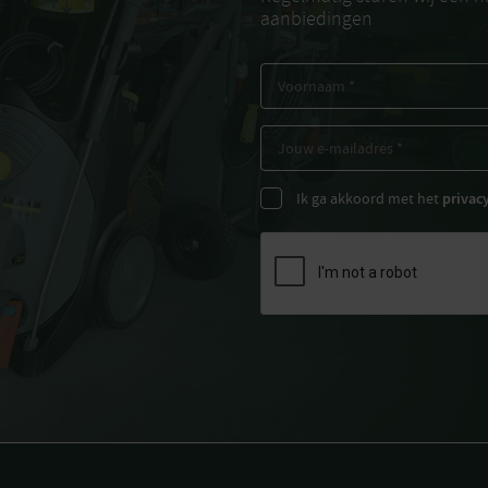
aanbiedingen
Ik ga akkoord met het
privac