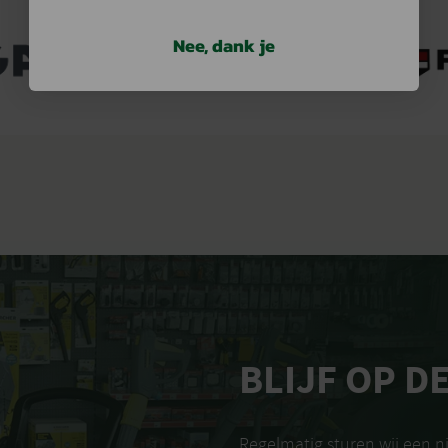
Nee, dank je
BLIJF OP D
Regelmatig sturen wij een 