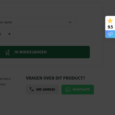
9.5
IN WINKELWAGEN
VRAGEN OVER DIT PRODUCT?
reviews)
aken
085 1609330
WHATSAPP