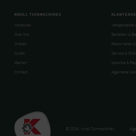
KNOLL TUINMACHINES
KLANTENSE
Vacatures
Veelgestelde 
Over ons
Bestellen & B
Ontdek
Retourneren &
Outlet
Service & On
Merken
Garantie & Re
Contact
Algemene Ver
© 2026 - Knoll Tuinmachines
Alg