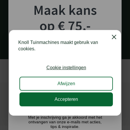
Maak kans
op € 75,-
PERSOONLIJK EN SNEL CONTACT
shoptegoed!
via diverse kanalen
Close
Knoll Tuinmachines maakt gebruik van
cookies.
Schrijf je in voor onze nieuwsbrief en maak
kans op €75,- te besteden op onze webshop.
Cookie instellingen
Afwijzen
Accepteren
Ik doe graag mee!
Met je inschrijving ga je akkoord met het
ontvangen van onze e-mails met acties,
tips & inspiratie.