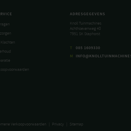
RVICE
ADRESGEGEVENS
Knoll Tuinmachines
vragen
Achthoevenweg 40
ezorgen
7951 SK Staphorst
 Klachten
T
085 1609330
derhoud
M
INFO@KNOLLTUINMACHINE
paratie
koopvoorwaarden
emene Verkoopvoorwaarden
Privacy
Sitemap