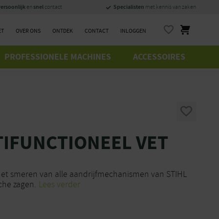
ersoonlijk
snel
Specialisten
en
contact
met kennis van zaken
ET
OVER ONS
ONTDEK
CONTACT
INLOGGEN
PROFESSIONELE MACHINES
ACCESSOIRES
TIFUNCTIONEEL VET
 het smeren van alle aandrijfmechanismen van STIHL
che zagen.
Lees verder