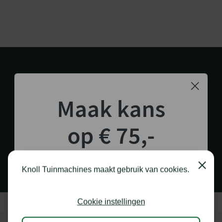
Maak kans
op € 75,-
1.000 M2 SHOWROOM
in Staphorst
shoptegoed!
Close
Knoll Tuinmachines maakt gebruik van cookies.
Schrijf je in voor onze nieuwsbrief en maak
kans op €75,- te besteden op onze webshop.
Cookie instellingen