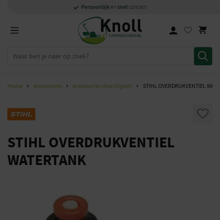
Specialisten
1000m2
Persoonlijk
snel
showroom in Staphorst
met kennis van zaken
en
contact
Home
Accessoires
Accessoires doorslijpers
STIHL OVERDRUKVENTIEL WAT
STIHL OVERDRUKVENTIEL
WATERTANK