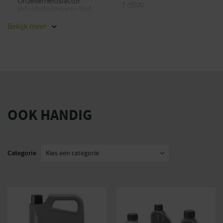
Onzekerheidsfactor
2 dB(A)
geluidsdrukniveau KpA
Trillingsgeleidingsrail
4,4 m/s²
Bekijk
meer
ahw
Trillingsonzekerheid K
2,2 m/s²
CO2
922 g/kWh
Krachtbron
Benzine
Merk
Stihl
OOK HANDIG
Categorie