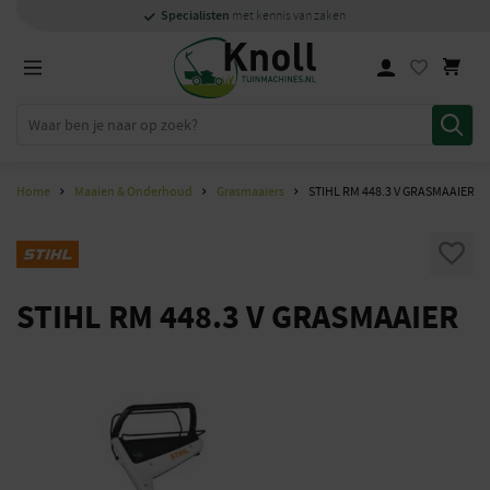
Specialisten
Specialisten
1000m2
Persoonlijk
snel
showroom in Staphorst
met kennis van zaken
met kennis van zaken
en
contact
Home
Maaien & Onderhoud
Grasmaaiers
STIHL RM 448.3 V GRASMAAIER
STIHL RM 448.3 V GRASMAAIER