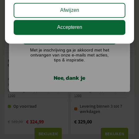
Afwijzen
Accepteren
Ik doe graag mee!
Met je inschrijving ga je akkoord met het
ontvangen van onze e-mails met acties,
tips & inspiratie.
STIGA COLLECTOR 48S
STIGA COMBI 48 GRASMAAIER
GRASMAAIER
Nee, dank je
Krachtbron: Benzine
Krachtbron: Benzine
Maaibreedte (cm): 46
Maaibreedte (cm): 46
Maximaal gazonoppervlak (tot m²):
Maximaal gazonoppervlak (tot m²):
1200
1200
Op voorraad
Levering binnen 3 tot 7
werkdagen
€
324,99
€
329,00
€
349,00
BEKIJKEN
BEKIJKEN