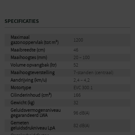
juiste moment om de grasopvangbak te legen, wat bijzonder
eenvoudig is dankzij het inklapmechanisme. De in hoogte
verstelbare comfortgreep zorgt voor comfortabel en
ergonomisch maaien.
SPECIFICATIES
Robuuste benzinegrasmaaier met 46 cm maaibreedte en
Maximaal
Vario wielaandrijving
1200
gazonoppervlak (tot m²)
Voor middelgrote gazons
Maaibreedte (cm)
46
Uitgerust met een in hoogte verstelbare comfortgreep
Maaihoogtes (mm)
20 – 100
Volume opvangbak (ltr)
52
Maaihoogteverstelling
7-standen (centraal)
Aandrijving (km/u)
2,4 – 4,2
Motortype
EVC 300.1
Cilinderinhoud (cm³)
166
Gewicht (kg)
32
Geluidsvermogensniveau
96 dB(A)
gegarandeerd LWA
Gemeten
82 dB(A)
geluidsdrukniveau LpA