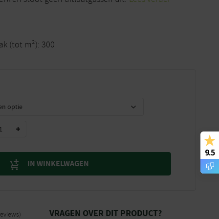
k (tot m²): 300
9.5
IN WINKELWAGEN
VRAGEN OVER DIT PRODUCT?
reviews)