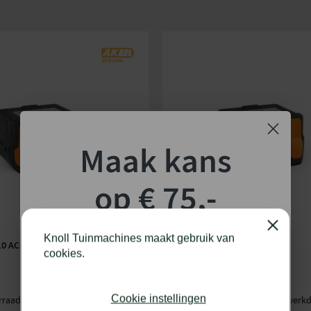
Inhoud grasopvangbox
Apparaatbreedte zonder hul
Max. hoogte van het apparaa
Diameter voorwiel
Diameter achterwiel
Gemeten geluidsdrukniveau
Maak kans
Gegarandeerd geluidsvermo
op € 75,-
Onzekerheidsfactor geluidsd
shoptegoed!
Trillingswaarde
Close
Knoll Tuinmachines maakt gebruik van
10 ACCU
STIHL AK 20 ACCU
cookies.
Trillingen onzekerheidsfactor
Schrijf je in voor onze nieuwsbrief en maak
kans op €75,- te besteden op onze webshop.
Krachtbron
Cookie instellingen
rraad
Levering binnen 3 tot 7 werk