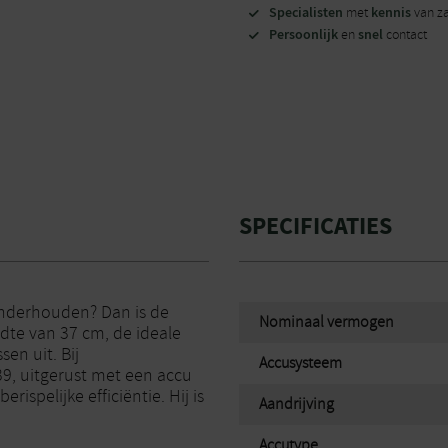
Specialisten
kennis
met
van z
Persoonlijk
snel
en
contact
SPECIFICATIES
onderhouden? Dan is de
Nominaal vermogen
dte van 37 cm, de ideale
sen uit. Bij
Accusysteem
9, uitgerust met een accu
ispelijke efficiëntie. Hij is
Aandrijving
Accutype