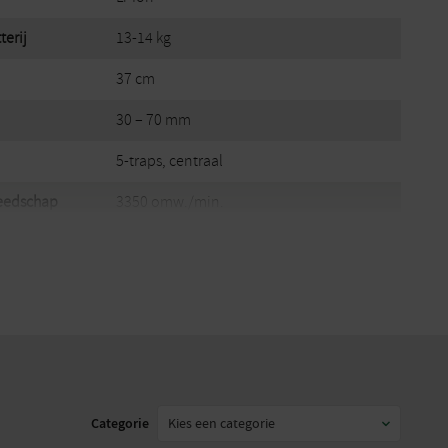
erij
13-14 kg
37 cm
30 – 70 mm
5-traps, centraal
eedschap
3350 omw./min.
IPX1
ding AK 10
120 m² 1)
ding AK 20
250 m² 1)
ding AK 30
330 m² 1)
ing AK 30 S
330 m² 1)
Categorie