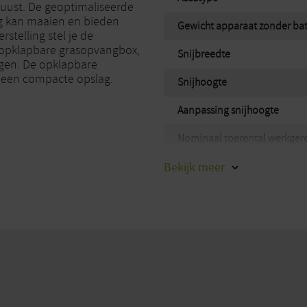
obuust. De geoptimaliseerde
ig kan maaien en bieden
Gewicht apparaat zonder batt
stelling stel je de
 opklapbare grasopvangbox,
Snijbreedte
legen. De opklapbare
 een compacte opslag.
Snijhoogte
Aanpassing snijhoogte
Nominaal toerental werkger
Bekijk
IP-beschermingsgraad
meer
Max. oppervlakte per accula
Max. oppervlakte per accula
Max. oppervlakte per accula
Max. oppervlakte per acculad