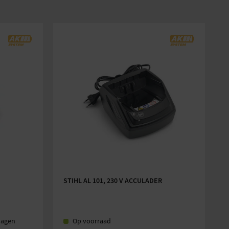
40 l
pstukken
42 cm
t
107 cm
150 mm
180 mm
76 dB(A)
gensniveau
91 dB(A)
rukniveau
2 dB(A) 2)
1,4 m/s²
STIHL AL 101, 230 V ACCULADER
 K
0,7 m/s² 2)
Accu
dagen
Op voorraad