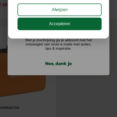
Merk
€
89,00
€
125,01
€
139,00
Afwijzen
Accutechnologie
Accepteren
Maaibreedte (cm)
Ik doe graag mee!
Maximaal gazonoppervlak (t
Met je inschrijving ga je akkoord met het
ontvangen van onze e-mails met acties,
tips & inspiratie.
Uitvoering
Nee, dank je
CUDRAAGTAS