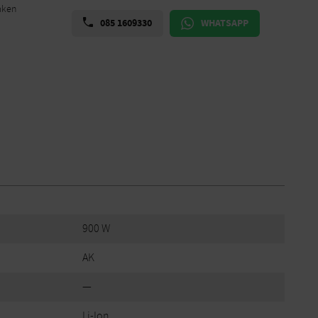
aken
085 1609330
WHATSAPP
900 W
AK
—
Li-Ion