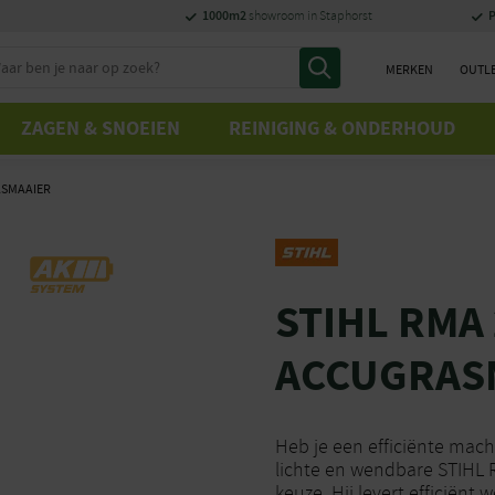
1000m2
P
showroom in Staphorst
MERKEN
OUTL
ZAGEN & SNOEIEN
REINIGING & ONDERHOUD
ASMAAIER
STIHL RMA 
ACCUGRAS
Heb je een efficiënte mac
lichte en wendbare STIHL 
keuze. Hij levert efficiënt 