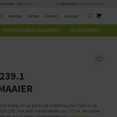
ersoonlijk
snel
Specialisten
en
contact
met kennis van zaken
ET
OVER ONS
ONTDEK
CONTACT
INLOGGEN
PROFESSIONELE MACHINES
ACCESSOIRES
239.1
MAAIER
hine nodig om je gazon te onderhouden? Dan is de
RMA 239, met een maaibreedte van 37 cm, de ideale
werk en stoot geen uitlaatgassen uit.
Lees verder