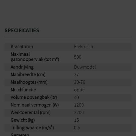
SPECIFICATIES
Krachtbron
Elektrisch
Maximaal
500
gazonoppervlak (tot m²)
Aandrijving
Duwmodel
Maaibreedte (cm)
37
Maaihoogtes (mm)
30-70
Mulchfunctie
optie
Volume opvangbak (ltr)
40
Nominaal vermogen (W)
1200
Werktoerental (rpm)
3200
Gewicht (kg)
15
Trillingswaarde (m/s²)
0,5
Gemeten