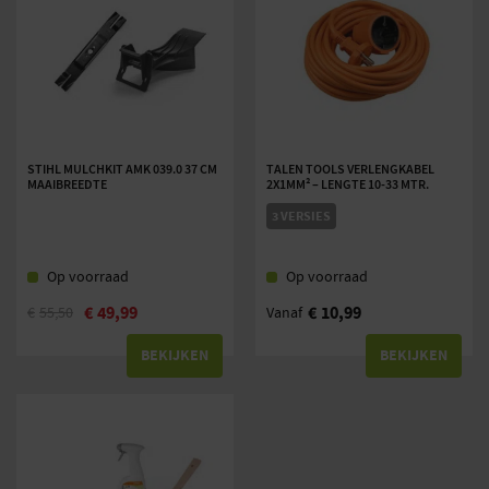
STIHL MULCHKIT AMK 039.0 37 CM
TALEN TOOLS VERLENGKABEL
MAAIBREEDTE
2X1MM² – LENGTE 10-33 MTR.
3 VERSIES
Op voorraad
Op voorraad
€
49,99
€
10,99
€
55,50
Vanaf
BEKIJKEN
BEKIJKEN