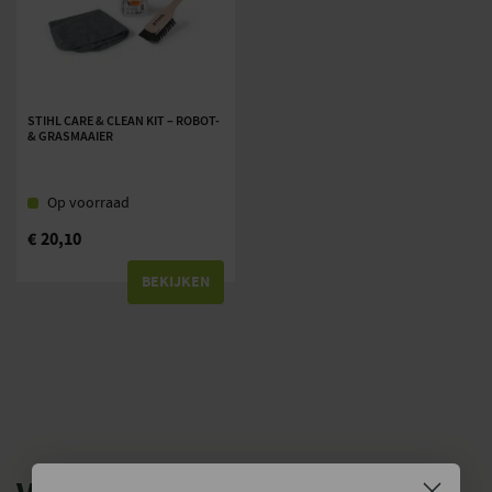
STIHL CARE & CLEAN KIT – ROBOT-
& GRASMAAIER
Op voorraad
€
20,10
BEKIJKEN