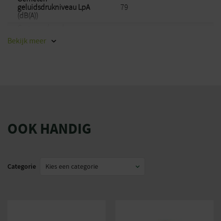
geluidsdrukniveau LpA
79
(dB(A))
Gegarandeerd
93
geluidsniveau LwA (dB(A))
Bekijk
meer
Speling
geluidsdrukniveau KpA
1
(dB(A))
Comfortabel stuur
ja
Merk
Stihl
EAN
886661757657
OOK HANDIG
Categorie