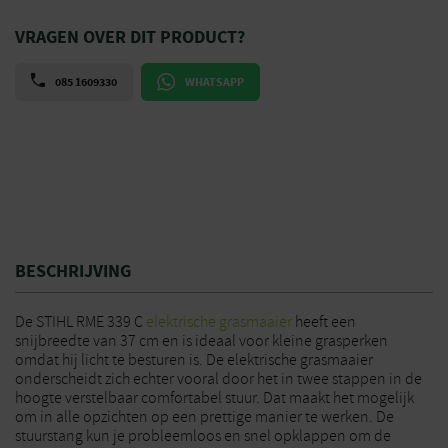
VRAGEN OVER DIT PRODUCT?
085 1609330
WHATSAPP
BESCHRIJVING
De STIHL RME 339 C
elektrische grasmaaier
heeft een
snijbreedte van 37 cm en is ideaal voor kleine grasperken
omdat hij licht te besturen is. De elektrische grasmaaier
onderscheidt zich echter vooral door het in twee stappen in de
hoogte verstelbaar comfortabel stuur. Dat maakt het mogelijk
om in alle opzichten op een prettige manier te werken. De
stuurstang kun je probleemloos en snel opklappen om de