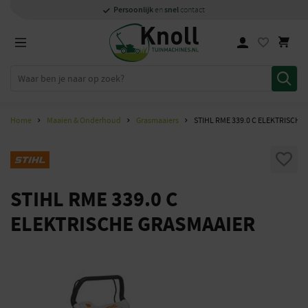
Specialisten
1000m2
Persoonlijk
snel
showroom in Staphorst
met kennis van zaken
en
contact
Home
Maaien & Onderhoud
Grasmaaiers
STIHL RME 339.0 C ELEKTRISCH
STIHL RME 339.0 C
ELEKTRISCHE GRASMAAIER