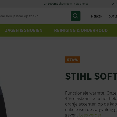
1000m2
P
showroom in Staphorst
MERKEN
OUTL
ZAGEN & SNOEIEN
REINIGING & ONDERHOUD
STIHL SOF
Functionele warmte! Onze 
4 % elastaan, zal u het hel
oranje accenten op de kap, 
enkele van de zorgvuldig ge
geven.
Lees verder