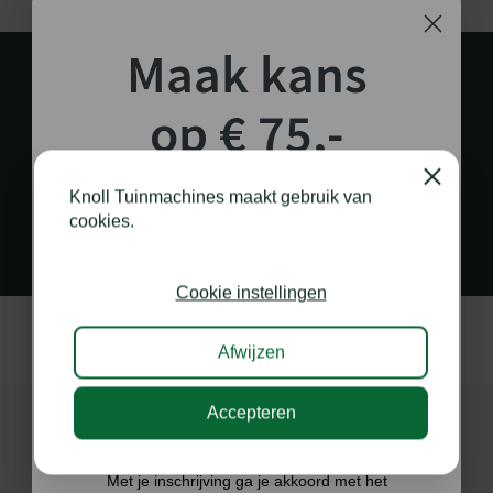
Maak kans
op € 75,-
shoptegoed!
Close
PERSOONLIJK EN SNEL CONTACT
Knoll Tuinmachines maakt gebruik van
via diverse kanalen
cookies.
Schrijf je in voor onze nieuwsbrief en maak
kans op €75,- te besteden op onze webshop.
Cookie instellingen
Afwijzen
Accepteren
Ik doe graag mee!
Met je inschrijving ga je akkoord met het