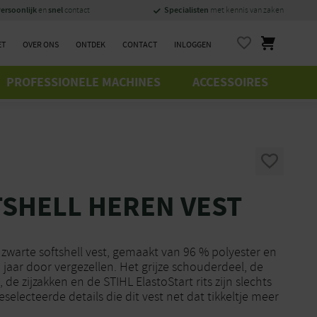
ersoonlijk
snel
Specialisten
en
contact
met kennis van zaken
ET
OVER ONS
ONTDEK
CONTACT
INLOGGEN
PROFESSIONELE MACHINES
ACCESSOIRES
TSHELL HEREN VEST
zwarte softshell vest, gemaakt van 96 % polyester en
e jaar door vergezellen. Het grijze schouderdeel, de
de zijzakken en de STIHL ElastoStart rits zijn slechts
selecteerde details die dit vest net dat tikkeltje meer