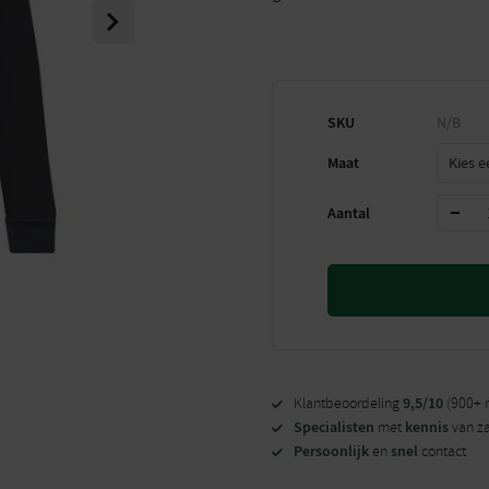
Next
SKU
N/B
Maat
Aantal
9,5/10
Klantbeoordeling
(900+ 
Specialisten
kennis
met
van z
Persoonlijk
snel
en
contact