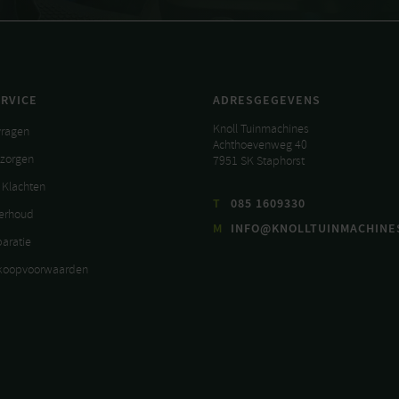
RVICE
ADRESGEGEVENS
Knoll Tuinmachines
vragen
Achthoevenweg 40
ezorgen
7951 SK Staphorst
 Klachten
T
085 1609330
derhoud
M
INFO@KNOLLTUINMACHINE
paratie
koopvoorwaarden