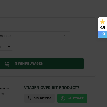
9.5
IN WINKELWAGEN
VRAGEN OVER DIT PRODUCT?
reviews)
aken
085 1609330
WHATSAPP