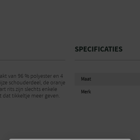
SPECIFICATIES
akt van 96 % polyester en 4
Maat
rijze schouderdeel, de oranje
t rits zijn slechts enkele
Merk
t dat tikkeltje meer geven.