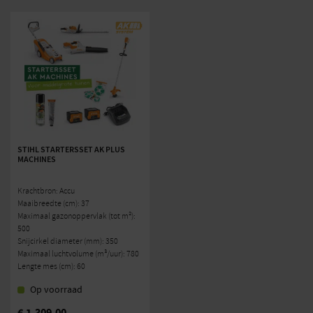
STIHL STARTERSSET AK PLUS
MACHINES
Krachtbron: Accu
Maaibreedte (cm): 37
Maximaal gazonoppervlak (tot m²):
500
Snijcirkel diameter (mm): 350
Maximaal luchtvolume (m³/uur): 780
Lengte mes (cm): 60
Op voorraad
€
1.309,00