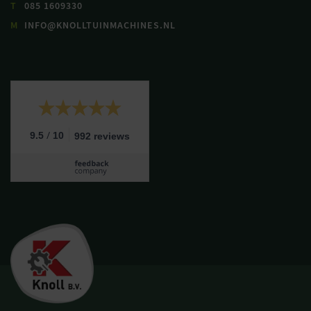
T
085 1609330
M
INFO@KNOLLTUINMACHINES.NL
/
9.5
10
992 reviews