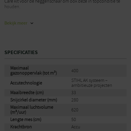
Care kit voor de heggenschaar om ook deze in topconditie te
houden.
Concreet bevat deze set de volgende artikelen:
Bekijk
meer
Stihl RMA 235 grasmaaier set met AK20 accu en AL101 lader
Stihl FSA 50 bosmaaier
Stihl BGA 50 bladblazer
Stihl HSA 50 heggenschaar
SPECIFICATIES
Een extra Stihl AK20 accu
Stihl draadspoel
Maximaal
400
Stihl Clean & care kit
gazonoppervlak (tot m²)
STIHL AK systeem –
Accutechnologie
ambitieuze projecten
Maaibreedte (cm)
33
Snijcirkel diameter (mm)
280
Maximaal luchtvolume
620
(m³/uur)
Lengte mes (cm)
50
Krachtbron
Accu