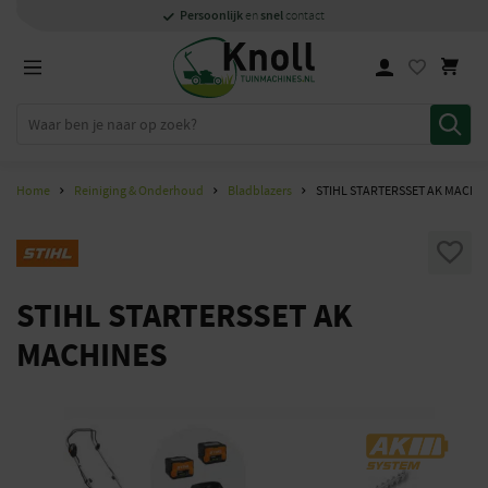
Specialisten
1000m2
Persoonlijk
snel
showroom in Staphorst
met kennis van zaken
en
contact
Home
Reiniging & Onderhoud
Bladblazers
STIHL STARTERSSET AK MACHI
STIHL STARTERSSET AK
MACHINES