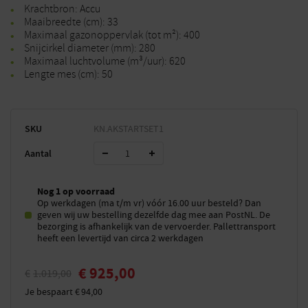
Krachtbron: Accu
Maaibreedte (cm): 33
Maximaal gazonoppervlak (tot m²): 400
Snijcirkel diameter (mm): 280
Maximaal luchtvolume (m³/uur): 620
Lengte mes (cm): 50
SKU
KN.AKSTARTSET1
Aantal
Nog 1 op voorraad
Op werkdagen (ma t/m vr) vóór 16.00 uur besteld? Dan
geven wij uw bestelling dezelfde dag mee aan PostNL. De
bezorging is afhankelijk van de vervoerder. Pallettransport
heeft een levertijd van circa 2 werkdagen
€
925,00
€
1.019,00
Je bespaart
€
94,00