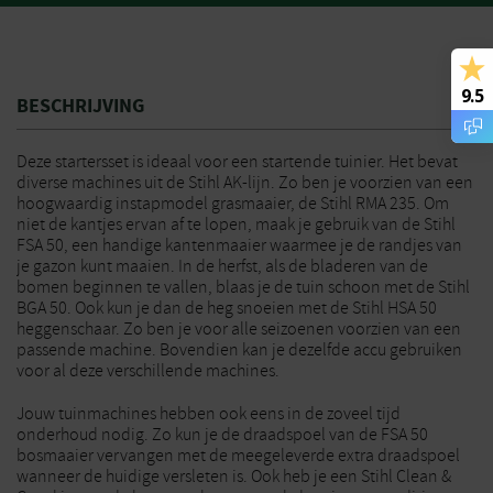
9.5
BESCHRIJVING
Deze startersset is ideaal voor een startende tuinier. Het bevat
diverse machines uit de Stihl AK-lijn. Zo ben je voorzien van een
hoogwaardig instapmodel grasmaaier, de Stihl RMA 235. Om
niet de kantjes ervan af te lopen, maak je gebruik van de Stihl
FSA 50, een handige kantenmaaier waarmee je de randjes van
je gazon kunt maaien. In de herfst, als de bladeren van de
bomen beginnen te vallen, blaas je de tuin schoon met de Stihl
BGA 50. Ook kun je dan de heg snoeien met de Stihl HSA 50
heggenschaar. Zo ben je voor alle seizoenen voorzien van een
passende machine. Bovendien kan je dezelfde accu gebruiken
voor al deze verschillende machines.
Jouw tuinmachines hebben ook eens in de zoveel tijd
onderhoud nodig. Zo kun je de draadspoel van de FSA 50
bosmaaier vervangen met de meegeleverde extra draadspoel
wanneer de huidige versleten is. Ook heb je een Stihl Clean &