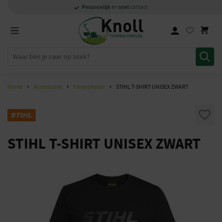
Specialisten
1000m2
Persoonlijk
snel
showroom in Staphorst
met kennis van zaken
en
contact
Home
Accessoires
Fanartikelen
STIHL T-SHIRT UNISEX ZWART
STIHL T-SHIRT UNISEX ZWART