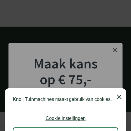
Maak kans
op € 75,-
1.000 M2 SHOWROOM
in Staphorst
shoptegoed!
Close
Knoll Tuinmachines maakt gebruik van cookies.
Schrijf je in voor onze nieuwsbrief en maak
kans op €75,- te besteden op onze webshop.
Cookie instellingen