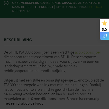
ONZE VERKOPERS ADVISEREN JE GRAAG BIJ JE ZOEKTOCHT
NAAR HET JUISTE PRODUCT |
NEEM DAAROM GERUST
CONTACT
MET ONS OP
9.5
BESCHRIJVING
De STIHL TSA 300 doorslijper is een krachtige
accu-doorslijper
die behoort tot het assortiment van STIHL. Deze compacte
machine is zeer veelzijdig en ideaal voor slijpwerk in tuin- en
landschapsarchitectuur, bouw, civiele techniek,
reddingsoperaties en brandbestrijding.
Uitgerust met een stille en bijna slijtagevrije EC-motor, biedt de
TSA 300 een soepele werking met minimale trillingen. Dankzij
het compacte ontwerp en lichte gewicht kan de machine
nauwkeurig worden bediend, en kan hij snel en precies
materialen tot 110 mm dik doorslijpen. Starten is eenvoudig
met een druk op de knop.