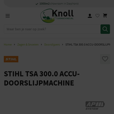
Specialisten
Specialisten
1000m2
1000m2
Persoonlijk
snel
showroom in Staphorst
showroom in Staphorst
met kennis van zaken
met kennis van zaken
en
contact
Home
Zagen & Snoeien
Doorslijpers
STIHL TSA 300.0 ACCU-DOORSLIJPMA
STIHL TSA 300.0 ACCU-
DOORSLIJPMACHINE