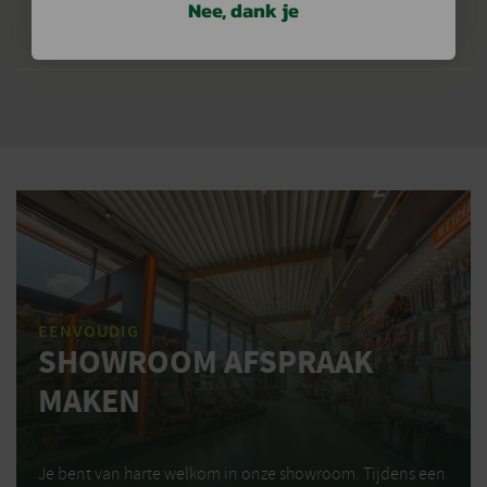
Nee, dank je
EENVOUDIG
SHOWROOM AFSPRAAK
MAKEN
Je bent van harte welkom in onze showroom. Tijdens een