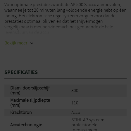
Voor optimale prestaties wordt de AP 500 S accu aanbevolen,
waarmee je tot 20 minuten lang voldoende energie hebt op één
lading. Het elektronische regelsysteem zorgt ervoor dat de
prestaties optimaal blijven en dat het snijvermogen
vergelijkbaar is met benzinemachines gedurende de hele
levensduur van de accu.
Bekijk
meer
Door zijn emissievrije werking kan de
doorslijper
ook binnen
worden gebruikt. Bovendien is hij spatwaterdicht volgens de
IPX4-norm, wat betekent dat hij geschikt is voor gebruik bij
regen en natte omstandigheden.
SPECIFICATIES
Machine wordt geleverd met 1 kunstharsschijf, diamant
zaagblad moet los bijbesteld worden.
Diam. doorslijpschijf
300
(mm)
Maximale slijpdiepte
110
(mm)
Krachtbron
Accu
STIHL AP systeem –
Accutechnologie
professionele
toepassingen