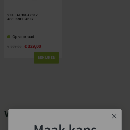
STIHL AL 301-4 230 V
ACCUSNELLADER
Op voorraad
€
329,00
€
369,00
BEKIJKEN
VERGELIJKBARE PRODUCTEN
Maak kans