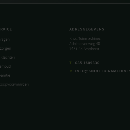
RVICE
ADRESGEGEVENS
Knoll Tuinmachines
vragen
Achthoevenweg 40
ezorgen
7951 SK Staphorst
 Klachten
T
085 1609330
derhoud
M
INFO@KNOLLTUINMACHINE
paratie
koopvoorwaarden