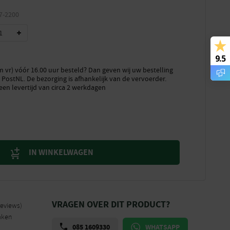
7-2200
9.5
vr) vóór 16.00 uur besteld? Dan geven wij uw bestelling
PostNL. De bezorging is afhankelijk van de vervoerder.
een levertijd van circa 2 werkdagen
IN WINKELWAGEN
VRAGEN OVER DIT PRODUCT?
reviews)
aken
085 1609330
WHATSAPP