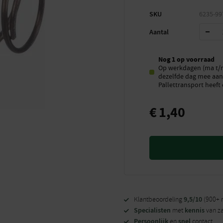
SKU
6235-99
Aantal
Nog 1 op voorraad
Op werkdagen (ma t/m 
dezelfde dag mee aan 
Pallettransport heeft 
€
1,40
9,5/10
Klantbeoordeling
(900+ 
Specialisten
kennis
met
van z
Persoonlijk
snel
en
contact