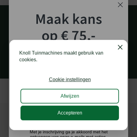
Maak kans
op € 75,-
shoptegoed!
PERSOONLIJK EN SNEL CONTACT
Close
Knoll Tuinmachines maakt gebruik van
via diverse kanalen
cookies.
Schrijf je in voor onze nieuwsbrief en maak
kans op €75,- te besteden op onze webshop.
Cookie instellingen
Afwijzen
Accepteren
Ik doe graag mee!
Met je inschrijving ga je akkoord met het
ontvangen van onze e-mails met acties,