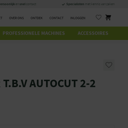
ersoonlijk
snel
Specialisten
en
contact
met kennis van zaken
ET
OVER ONS
ONTDEK
CONTACT
INLOGGEN
PROFESSIONELE MACHINES
ACCESSOIRES
 T.B.V AUTOCUT 2-2