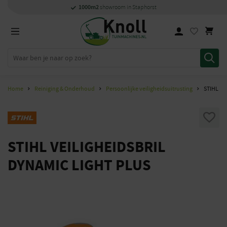
Specialisten
Specialisten
1000m2
1000m2
Persoonlijk
snel
showroom in Staphorst
showroom in Staphorst
met kennis van zaken
met kennis van zaken
en
contact
Home
Reiniging & Onderhoud
Persoonlijke veiligheidsuitrusting
STIHL VE
STIHL VEILIGHEIDSBRIL
DYNAMIC LIGHT PLUS