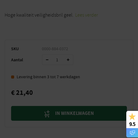
Hoge kwaliteit veiligheidsbril geel.
Lees verder
SKU
0000-884-0372
Aantal
Levering binnen 3 tot 7 werkdagen
€
21,40
IN WINKELWAGEN
9.5