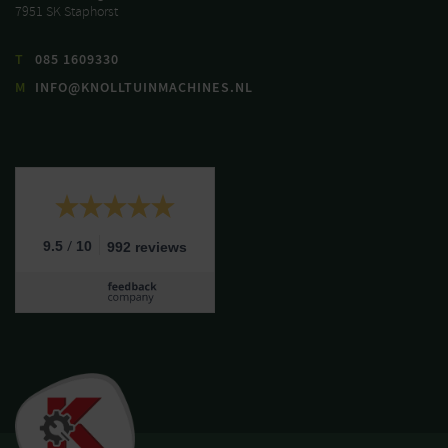
7951 SK Staphorst
T
085 1609330
M
INFO@KNOLLTUINMACHINES.NL
/
9.5
10
992 reviews