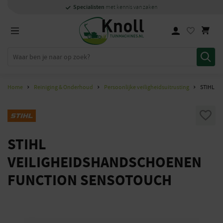
Specialisten
Specialisten
1000m2
1000m2
Persoonlijk
snel
showroom in Staphorst
showroom in Staphorst
met kennis van zaken
met kennis van zaken
en
contact
Home
Reiniging & Onderhoud
Persoonlijke veiligheidsuitrusting
STIHL V
STIHL
VEILIGHEIDSHANDSCHOENEN
FUNCTION SENSOTOUCH