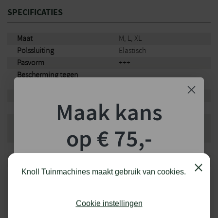
Ademend door delen zonder coating
SPECIFICATIES
Maat
M, L, XL
Polssluiting
Elastisch
Pasvorm
+++
Bescherming tegen
–
koude
Slijtvastheid
+
Maak kans
Gripgevoeligheid
+++
Prestatiniveau EN 388
slijtage/snijden/scheuren/punctie/ISO
4 / 1 / 2 / 1 / X
op € 75,-
snijden
Kledingstuk
Handschoenen
shoptegoed!
Merk
Stihl
Close
Knoll Tuinmachines maakt gebruik van cookies.
Schrijf je in voor onze nieuwsbrief en maak
kans op €75,- te besteden op onze webshop.
Cookie instellingen