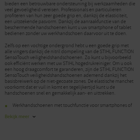
bieden een betrouwbare ondersteuning bij werkzaamheden die
veel gevoeligheid vereisen. Professionals en particulieren
profiteren van hun zeer goede grip en, dankzij de elasticiteit,
een uitstekende pasvorm. Dankzij de aanraakfunctie van de
beschermende handschoenen kunt u uw smartphone of tablet
bedienen zonder uw werkhandschoen daarvoor uit te doen.
Zelfs op een vochtige ondergrond hebt u een goede grip met
alle vingers dankzij de nitril dompeling van de STIHL FUNCTION
SensoTouch veiligheidshandschoenen. Zo kunt u bijvoorbeeld
ook efficiënt werken met uw STIHL hogedrukreiniger. Om u ook
een hoog draagcomfort te garanderen, zijn de STIHL FUNCTION
SensoTouch veiligheidshandschoenen ademend dankzij het
basisbreiwerk op de niet-gecoate zones. De elastische manchet
voorkomt dat er vuil in komt en tegelijkertijd kunt u de
handschoenen snel en gemakkelijk aan- en uittrekken.
Werkhandschoenen met touchfunctie voor smartphones of
tablets
Bekijk
meer
Coating voor goede greep van alle vingers, ook bij vochtige
oppervlakken
Heel goede grip bij klussen die een hoge gripgevoeligheid
vereisen