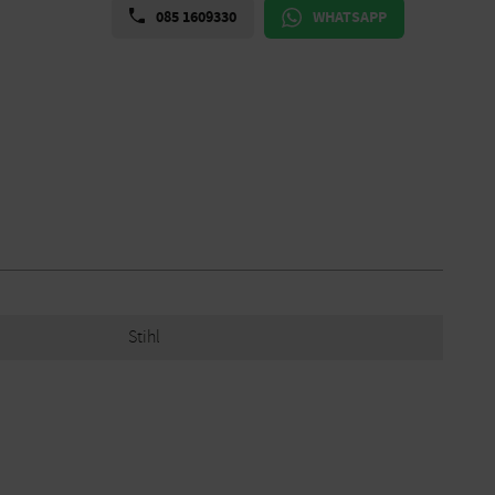
085 1609330
WHATSAPP
Stihl