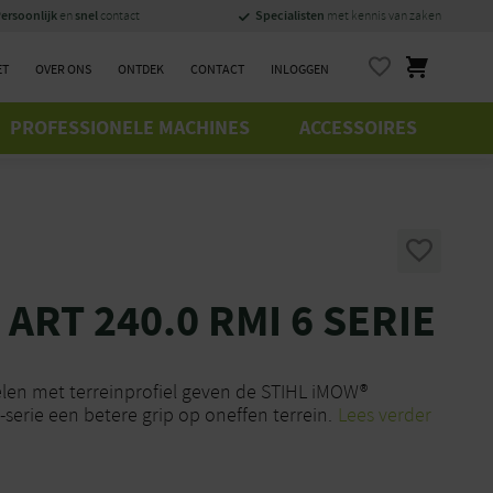
ersoonlijk
snel
Specialisten
en
contact
met kennis van zaken
ET
OVER ONS
ONTDEK
CONTACT
INLOGGEN
PROFESSIONELE MACHINES
ACCESSOIRES
 ART 240.0 RMI 6 SERIE
elen met terreinprofiel geven de STIHL iMOW®
serie een betere grip op oneffen terrein.
Lees verder