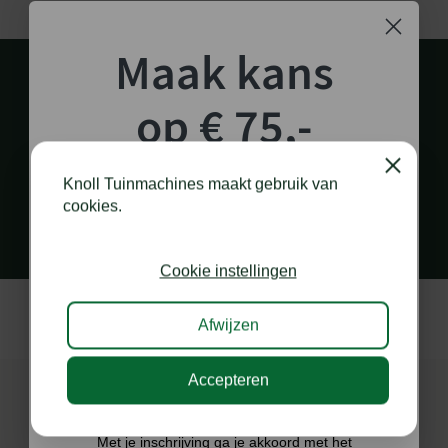
Maak kans
op € 75,-
shoptegoed!
Close
PERSOONLIJK EN SNEL CONTACT
Knoll Tuinmachines maakt gebruik van
via diverse kanalen
cookies.
Schrijf je in voor onze nieuwsbrief en maak
kans op €75,- te besteden op onze webshop.
Cookie instellingen
Afwijzen
Accepteren
Ik doe graag mee!
Met je inschrijving ga je akkoord met het