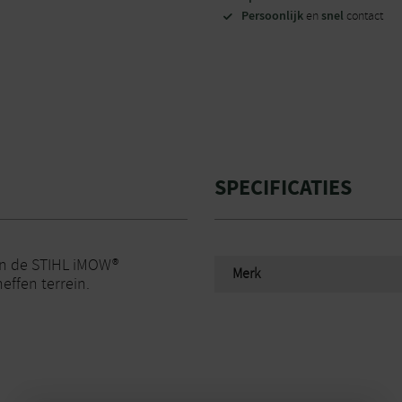
Persoonlijk
snel
en
contact
SPECIFICATIES
ven de STIHL iMOW®
Merk
effen terrein.