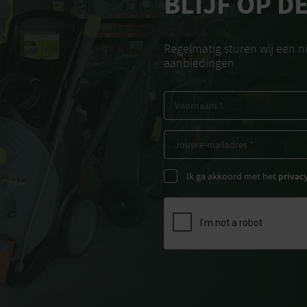
BLIJF OP D
Regelmatig sturen wij een 
aanbiedingen
Ik ga akkoord met het
privac