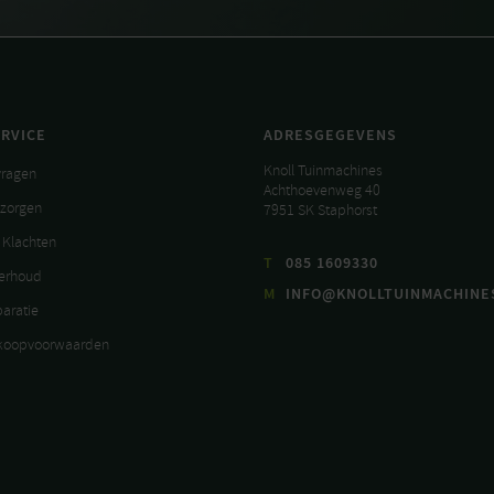
RVICE
ADRESGEGEVENS
Knoll Tuinmachines
vragen
Achthoevenweg 40
ezorgen
7951 SK Staphorst
 Klachten
T
085 1609330
derhoud
M
INFO@KNOLLTUINMACHINE
paratie
koopvoorwaarden