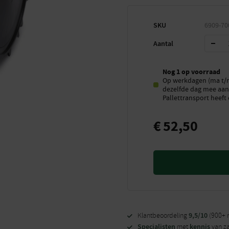
SKU
6909-70
Aantal
Nog 1 op voorraad
Op werkdagen (ma t/m 
dezelfde dag mee aan 
Pallettransport heeft 
€
52,50
9,5/10
Klantbeoordeling
(900+ 
Specialisten
kennis
met
van z