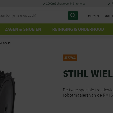
1000m2
P
showroom in Staphorst
MERKEN
OUTL
ZAGEN & SNOEIEN
REINIGING & ONDERHOUD
MI 6 SERIE
STIHL WIEL
De twee speciale tractiewi
robotmaaiers van de RMI 6-