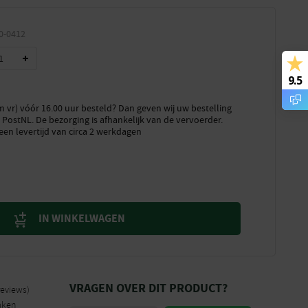
0-0412
9.5
vr) vóór 16.00 uur besteld? Dan geven wij uw bestelling
PostNL. De bezorging is afhankelijk van de vervoerder.
een levertijd van circa 2 werkdagen
IN WINKELWAGEN
VRAGEN OVER DIT PRODUCT?
reviews)
aken