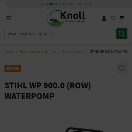
Specialisten
Specialisten
1000m2
1000m2
Persoonlijk
snel
showroom in Staphorst
showroom in Staphorst
met kennis van zaken
met kennis van zaken
en
contact
Home
Professionele machines
Waterpompen
STIHL WP 900.0 (ROW) WAT
STIHL WP 900.0 (ROW)
WATERPOMP