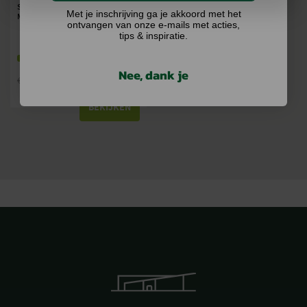
STIHL MULTICLEAN SPRAY (500
Met je inschrijving ga je akkoord met het
ML)
ontvangen van onze e-mails met acties,
tips & inspiratie.
Op voorraad
Nee, dank je
€
9,72
€
10,50
BEKIJKEN