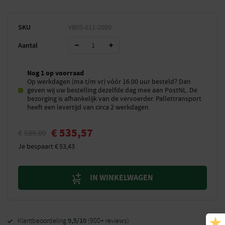
SKU
VB05-011-2000
Aantal
Nog 1 op voorraad
Op werkdagen (ma t/m vr) vóór 16.00 uur besteld? Dan
geven wij uw bestelling dezelfde dag mee aan PostNL. De
bezorging is afhankelijk van de vervoerder. Pallettransport
heeft een levertijd van circa 2 werkdagen
€
535,57
€
589,00
Je bespaart
€
53,43
IN WINKELWAGEN
9,5/10
Klantbeoordeling
(900+ reviews)