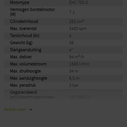
Motortype
EHC 705.0
Zelfaanzuigende pomp met 4″ aansluitingen voor zeer hoge
Vermogen borstelmotor
debieten
7.1
(W)
Max. debiet van ongeveer 94 m³/h en een totale
Cilinderinhoud
252 cm³
opvoerhoogte tot 34 m
Max. toerental
3400 tpm
Stabiel frame voor een goede stabiliteit op diverse
Tankinhoud (ltr)
ondergronden
4
Zeer robuust, gemakkelijk te gebruiken en te onderhouden
Gewicht (kg)
38
Slangaansluiting
4 "
Max. debiet
94 m³/h
Max. volumestroom
1565 l/min
Max. drukhoogte
34 m
Max. aanzuighoogte
6,5 m
Max. persdruk
3 bar
Gegarandeerd
geluidsvermogenniveau
105 dB(A) 1)
LWA
Gemeten
Bekijk
meer
89 dB(A) 2)
geluidsdrukniveau LpA
Onzekerheid
3 dB(A) 3)
geluidsdrukniveau KpA