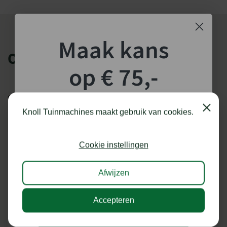
Merk
Stihl
Maak kans
OOK HANDIG
op € 75,-
shoptegoed!
Categorie
Close
Knoll Tuinmachines maakt gebruik van cookies.
Schrijf je in voor onze nieuwsbrief en maak
kans op €75,- te besteden op onze webshop.
Cookie instellingen
Afwijzen
Accepteren
Ik doe graag mee!