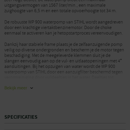
uitgangsvermogen van 1567 liter/min., een maximale
zuighoogte van 6,5 m en een totale opvoerhoogte tot 34 m.
De robuuste WP 900 waterpomp van STIHL wordt aangedreven
door een krachtige viertaktbenzinemotor. Door de choke
eenmaal te activeren kan je hetopstartproces vereenvoudigen.
Dankzij haar stabiele frame plaats je de zelfaanzuigende pomp
veilig op diverse ondergronden en bescherm je de motor tegen
beschadiging. Met de meegeleverde klemmen sluit je de
slangen eenvoudig aan op de vul- en uitlaatopeningen met 4″
aansluitingen. Bij het opzuigen van water wordt de WP 900
waterpomp van STIHL door een aanzuigfilter beschermd tegen
verontreiniging door vuildeeltjes in het water. Deeltjes tot
slechts 6 mm kunnen worden aangezogen en het risico op
Bekijk
meer
verstopping van de pomp blijft laag.
Bij het onttrekken van oppervlaktewater moeten de plaatselijke
voorschriften in acht worden genomen.
SPECIFICATIES
Voor het onttrekken van water uit reservoirs of het
transporteren van zoet water
Voor gebruik in de landbouw