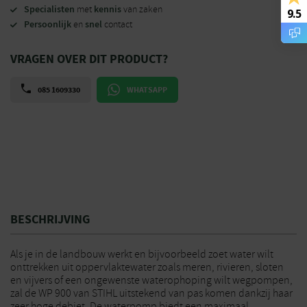
Specialisten
kennis
met
van zaken
9.5
Persoonlijk
snel
en
contact
VRAGEN OVER DIT PRODUCT?
085 1609330
WHATSAPP
BESCHRIJVING
Als je in de landbouw werkt en bijvoorbeeld zoet water wilt
onttrekken uit oppervlaktewater zoals meren, rivieren, sloten
en vijvers of een ongewenste waterophoping wilt wegpompen,
zal de WP 900 van STIHL uitstekend van pas komen dankzij haar
zeer hoge debiet. De waterpomp biedt een maximaal