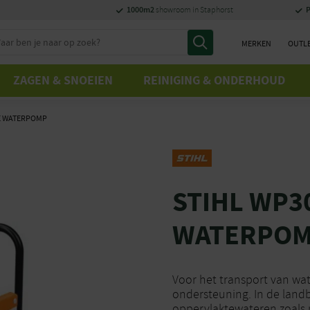
1000m2
P
showroom in Staphorst
MERKEN
OUTL
ZAGEN & SNOEIEN
REINIGING & ONDERHOUD
NE WATERPOMP
STIHL WP3
WATERPO
Voor het transport van wa
ondersteuning. In de land
oppervlaktewateren zoals m