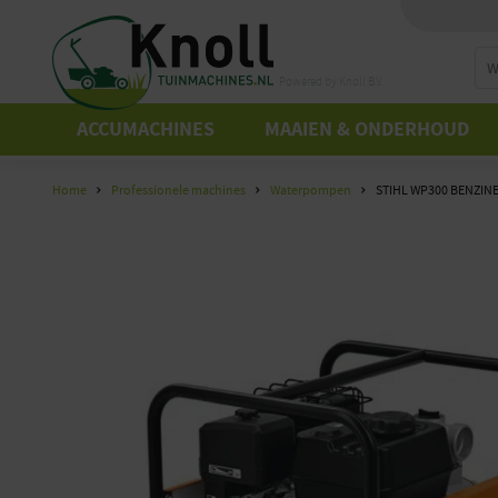
Powered by Knoll B.V.
ACCUMACHINES
MAAIEN & ONDERHOUD
Home
Professionele machines
Waterpompen
STIHL WP300 BENZI