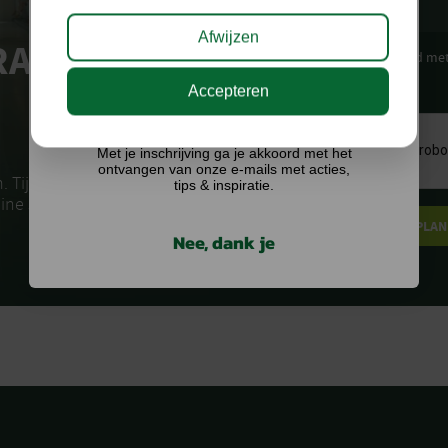
Afwijzen
RAAK
Ik ga akkoord me
Accepteren
CAPTCHA
Ik doe graag mee!
Met je inschrijving ga je akkoord met het
ontvangen van onze e-mails met acties,
. Tijdens een
tips & inspiratie.
ine samenstellen
Nee, dank je