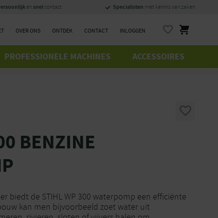
ersoonlijk
snel
Specialisten
en
contact
met kennis van zaken
ET
OVER ONS
ONTDEK
CONTACT
INLOGGEN
PROFESSIONELE MACHINES
ACCESSOIRES
00 BENZINE
MP
ter biedt de STIHL WP 300 waterpomp een efficiënte
bouw kan men bijvoorbeeld zoet water uit
eren, rivieren, sloten of vijvers halen om