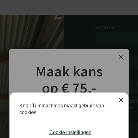
rt van zoet water
 gemiddeld debiet
Voornaam
*
n totale opvoerhoogte van
de ondergronden
d
E-mailadres
*
Maak kans
Datum
*
op € 75,-
shoptegoed!
Zaterdag open tot 
Close
Knoll Tuinmachines maakt gebruik van
zondag gesloten
cookies.
Opmerking
Schrijf je in voor onze nieuwsbrief en maak
kans op €75,- te besteden op onze webshop.
Cookie instellingen