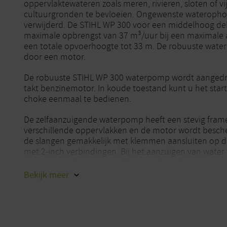
oppervlaktewateren zoals meren, rivieren, sloten of v
cultuurgronden te bevloeien. Ongewenste wateroph
verwijderd. De STIHL WP 300 voor een middelhoog de
maximale opbrengst van 37 m³/uur bij een maximale 
een totale opvoerhoogte tot 33 m. De robuuste wat
door een motor.
De robuuste STIHL WP 300 waterpomp wordt aangedre
takt benzinemotor. In koude toestand kunt u het sta
choke eenmaal te bedienen.
De zelfaanzuigende waterpomp heeft een stevig frame, 
verschillende oppervlakken en de motor wordt besch
de slangen gemakkelijk met klemmen aansluiten op de
met 2-inch verbindingen. Bij het aanzuigen van wate
waterpomp door een zuigfilter beschermd tegen veront
in het water. Deeltjes met een maximale korrelgroo
Bekijk
meer
opgezogen en het risico van verstopping van de pomp b
Bij het onttrekken van water aan oppervlaktewater mo
watervoorschriften in acht worden genomen.