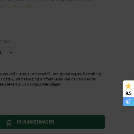
en.
Lees verder
1-2000
vr) vóór 16.00 uur besteld? Dan geven wij uw bestelling
PostNL. De bezorging is afhankelijk van de vervoerder.
een levertijd van circa 2 werkdagen
9.5
IN WINKELWAGEN