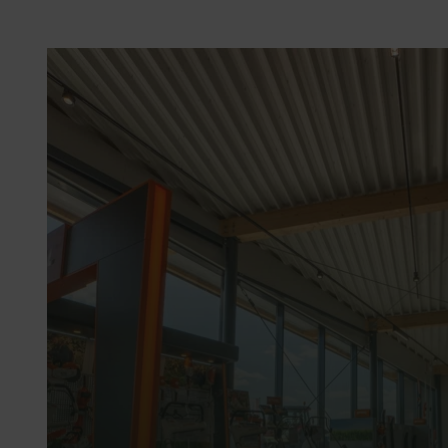
Voor de waterwinning uit reservoirs of het transpo
Voor gebruik in de landbouw
Zelfaanzuigende pomp met 2″ aansluitingen voor
Maximale doorstroomcapaciteit van ca. 37 m³/h e
33 m
Stabiel frame voor stevige voeten op verschillen
Zeer robuust, eenvoudige bediening en onderhou