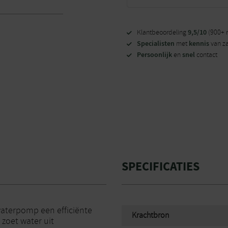
9,5/10
Klantbeoordeling
(900+ 
Specialisten
kennis
met
van z
Persoonlijk
snel
en
contact
SPECIFICATIES
waterpomp een efficiënte
Krachtbron
zoet water uit