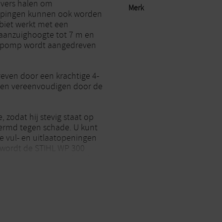
ijvers halen om
Merk
opingen kunnen ook worden
biet werkt met een
aanzuighoogte tot 7 m en
erpomp wordt aangedreven
ven door een krachtige 4-
rten vereenvoudigen door de
zodat hij stevig staat op
ermd tegen schade. U kunt
 vul- en uitlaatopeningen
r wordt de STIHL WP 300
reiniging door vuildeeltjes
tte van 6 mm kunnen worden
lijft gering.
eten de plaatselijke