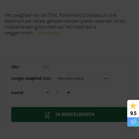
Het zaagblad van de STIHL Rollomatic E bestaat uit drie
elektrisch aan elkaar gelaste metalen platen waarvan uit de
middelste een groot deel van het materiaal is
weggenomen.
Lees verder
SKU
N/B
Lengte zaagblad (cm)
Aantal
9.5
IN WINKELWAGEN