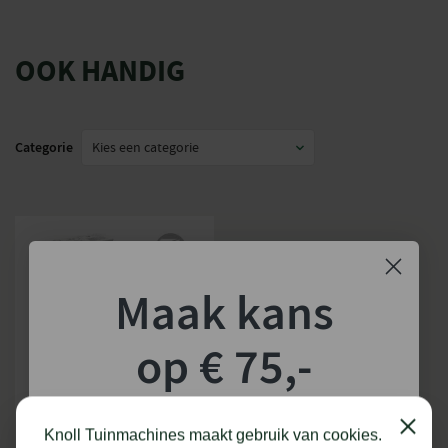
OOK HANDIG
Categorie
Maak kans
op € 75,-
shoptegoed!
STIHL ZAAGKETTING SUPER | 3/8″ |
37-90 CM | 1,6 MM
Close
Knoll Tuinmachines maakt gebruik van cookies.