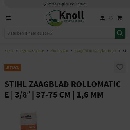
Specialisten
1000m2
Persoonlijk
snel
showroom in Staphorst
met kennis van zaken
en
contact
Home
Zagen & Snoeien
Motorzagen
Zaagbladen & Zaagkettingen
STIH
STIHL ZAAGBLAD ROLLOMATIC
E | 3/8″ | 37-75 CM | 1,6 MM