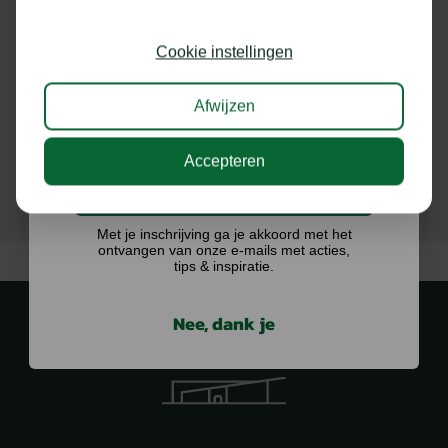
9 VERSIES
Schrijf je in voor onze nieuwsbrief en maak
kans op €75,- te besteden op onze webshop.
Cookie instellingen
Op voorraad
€
30,00
Vanaf
Afwijzen
BEKIJKEN
Accepteren
Ik doe graag mee!
Met je inschrijving ga je akkoord met het
ontvangen van onze e-mails met acties,
tips & inspiratie.
Nee, dank je