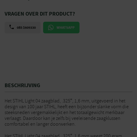
VRAGEN OVER DIT PRODUCT?
085 1609330
WHATSAPP
BESCHRIJVING
Het STIHL Light 04 zaagblad, .325″, 1,6 mm, uitgevoerd in het
design van 100 jaar STIHL, heeft een bijzonder slanke vorm die
steeksneden vergemakkelijkt en het totaalgewicht merkbaar
verlaagt. Daardoor kan je zelfs bij veeleisende zaagklussen
comfortabel en langer doorwerken.
Het STIHL Light 04 zaagblad, .325″, 1,6 mm weegt 200 gram