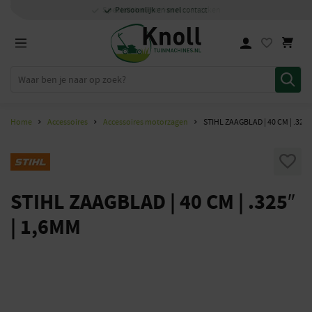
Specialisten
Specialisten
1000m2
Persoonlijk
snel
showroom in Staphorst
met kennis van zaken
met kennis van zaken
en
contact
Home
Accessoires
Accessoires motorzagen
STIHL ZAAGBLAD | 40 CM | .325″
STIHL ZAAGBLAD | 40 CM | .325″
| 1,6MM