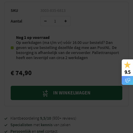
SKU
3003-835-6813
Aantal
Nog 1 op voorraad
Op werkdagen (ma t/m vr) vóór 16.00 uur besteld? Dan
geven wij uw bestelling dezelfde dag mee aan PostNL. De
bezorging is afhankelijk van de vervoerder. Pallettransport
heeft een levertijd van circa 2 werkdagen
€
74,90
9.5
IN WINKELWAGEN
9,5/10
Klantbeoordeling
(900+ reviews)
Specialisten
kennis
met
van zaken
Persoonlijk
snel
en
contact