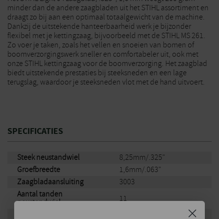
minder dan de andere zaagbladen uit het STIHL assortiment en
draagt zo bij aan een optimaal totaalgewicht van de machine.
Dankzij de uitstekende hanteerbaarheid werk je bijzonder
flexibel met je kettingzaag, bijvoorbeeld met de STIHL MS 261.
Zo voer je taken, zoals het vellen en snoeien van bomen of
boomverzorgingswerk sneller en comfortabeler uit, ook met
onze STIHL kettingzaag voor de boomverzorging. Het zaagblad
biedt uitstekende prestaties bij steeksneden en een lage
terugslag, waardoor je steeksneden vlot met de hand uitvoert.
SPECIFICATIES
Steek neustandwiel
8,25mm/.325"
Groefbreedte
1,6mm/.063"
Zaagbladaansluiting
3003
Aantal tanden
11
neustandwiel
Zaagbladlengte
40cm/16"