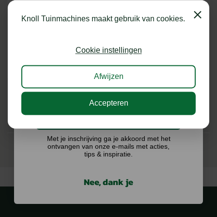
shoptegoed!
7 VERSIES
7 VERSIES
Close
Knoll Tuinmachines maakt gebruik van cookies.
Schrijf je in voor onze nieuwsbrief en maak
Op voorraad
Levering binnen 3 tot 7
werkdagen
kans op €75,- te besteden op onze webshop.
Cookie instellingen
€
119,00
€
99,00
Vanaf
Afwijzen
BEKIJKEN
BEKIJKEN
Accepteren
Ik doe graag mee!
Met je inschrijving ga je akkoord met het
ontvangen van onze e-mails met acties,
tips & inspiratie.
Nee, dank je