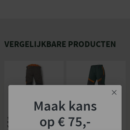
Merk
Stihl
VERGELIJKBARE PRODUCTEN
Maak kans
op € 75,-
STIHL BESCHERMINGSBROEK
STIHL BESCHERMINGSBROEK
MULTIPROTECT HS VOOR HET
PROTECT FS VOOR HET WERKEN
WERKEN MET EEN HEGGENSCHAAR
MET EEN BOSMAAIER