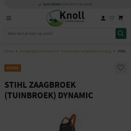
Specialisten
Specialisten
1000m2
Persoonlijk
snel
showroom in Staphorst
met kennis van zaken
met kennis van zaken
en
contact
Home
Reiniging & Onderhoud
Persoonlijke veiligheidsuitrusting
STIHL Z
STIHL ZAAGBROEK
(TUINBROEK) DYNAMIC