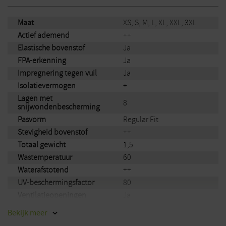
Maat
XS, S, M, L, XL, XXL, 3XL
Actief ademend
++
Elastische bovenstof
Ja
FPA-erkenning
Ja
Impregnering tegen vuil
Ja
Isolatievermogen
+
Lagen met
8
snijwondenbescherming
Pasvorm
Regular Fit
Stevigheid bovenstof
++
Totaal gewicht
1,5
Wastemperatuur
60
Waterafstotend
++
UV-beschermingsfactor
80
Ventilatieopeningen
Ja
Snijprotectieklasse
Class 1
Bekijk
meer
Kledingstuk
Broek