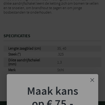
dikke aandrijfschakel leent de ketting zich om bomen te vellen
en te snoeien, om brandhout te zagen en om jonge
bosbestanden te onderhouden.
SPECIFICATIES
Lengte zaagblad (cm)
35, 40
Steek (")
.325
Dikte aandrijfschakel
1,3
(mm)
Merk
Stihl
Maak kans
op € 75,-