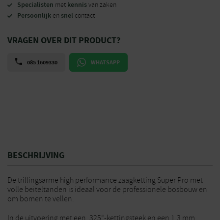
Specialisten
kennis
met
van zaken
Persoonlijk
snel
en
contact
VRAGEN OVER DIT PRODUCT?
085 1609330
WHATSAPP
BESCHRIJVING
De trillingsarme high performance zaagketting Super Pro met
volle beiteltanden is ideaal voor de professionele bosbouw en
om bomen te vellen.
In de uitvoering met een .325“-kettingsteek en een 1,3 mm