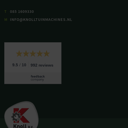
T
085 1609330
M
INFO@KNOLLTUINMACHINES.NL
/
9.5
10
992 reviews