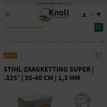
Specialisten
1000m2
Persoonlijk
snel
showroom in Staphorst
met kennis van zaken
en
contact
Home
Zagen & Snoeien
Motorzagen
Zaagbladen & Zaagkettingen
STIH
STIHL ZAAGKETTING SUPER |
.325″ | 35-40 CM | 1,3 MM