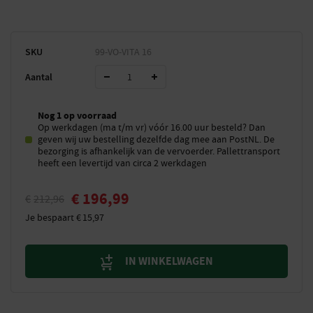
SKU
99-VO-VITA 16
Aantal
Nog 1 op voorraad
Op werkdagen (ma t/m vr) vóór 16.00 uur besteld? Dan
geven wij uw bestelling dezelfde dag mee aan PostNL. De
bezorging is afhankelijk van de vervoerder. Pallettransport
heeft een levertijd van circa 2 werkdagen
€
196,99
€
212,96
Je bespaart
€
15,97
IN WINKELWAGEN