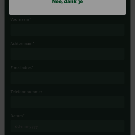
Nee, dank je
samenstellen die aansluit op jouw wensen en eisen.
Voornaam
*
Achternaam
*
E-mailadres
*
Telefoonnummer
Datum
*