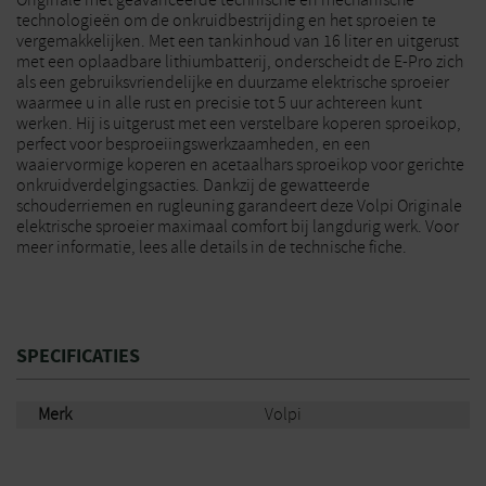
Originale met geavanceerde technische en mechanische
technologieën om de onkruidbestrijding en het sproeien te
vergemakkelijken. Met een tankinhoud van 16 liter en uitgerust
met een oplaadbare lithiumbatterij, onderscheidt de E-Pro zich
als een gebruiksvriendelijke en duurzame elektrische sproeier
waarmee u in alle rust en precisie tot 5 uur achtereen kunt
werken. Hij is uitgerust met een verstelbare koperen sproeikop,
perfect voor besproeiingswerkzaamheden, en een
waaiervormige koperen en acetaalhars sproeikop voor gerichte
onkruidverdelgingsacties. Dankzij de gewatteerde
schouderriemen en rugleuning garandeert deze Volpi Originale
elektrische sproeier maximaal comfort bij langdurig werk. Voor
meer informatie, lees alle details in de technische fiche.
SPECIFICATIES
Merk
Volpi