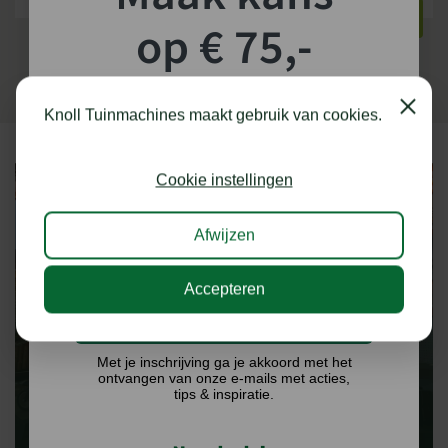
BEKIJKEN
BEKIJKEN
op € 75,-
shoptegoed!
Close
Knoll Tuinmachines maakt gebruik van cookies.
Schrijf je in voor onze nieuwsbrief en maak
kans op €75,- te besteden op onze webshop.
Cookie instellingen
Afwijzen
Accepteren
EENVOUDIG
SHOWROOM AFSPRAAK
Ik doe graag mee!
MAKEN
Met je inschrijving ga je akkoord met het
ontvangen van onze e-mails met acties,
tips & inspiratie.
Je bent van harte welkom in onze showroom. Tijdens een
bezoek kunnen we de meest geschikte machine