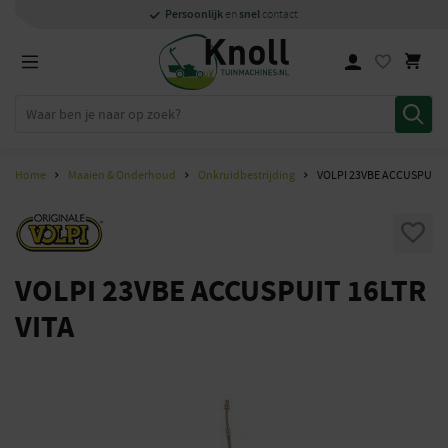
Specialisten
1000m2
Persoonlijk
snel
showroom in Staphorst
met kennis van zaken
en
contact
Home
Maaien & Onderhoud
Onkruidbestrijding
VOLPI 23VBE ACCUSPUIT 1
VOLPI 23VBE ACCUSPUIT 16LTR
VITA