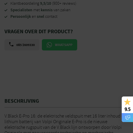
9,5/10
Klantbeoordeling
(900+ reviews)
Specialisten
kennis
met
van zaken
Persoonlijk
snel
en
contact
VRAGEN OVER DIT PRODUCT?
085 1609330
WHATSAPP
BESCHRIJVING
9.5
V.Black E-Pro 16: de elektrische veldspuit met 16 liter inhoud en
lithium batterij van Volpi Originale E-Pro is de nieuwe
elektrische rugspuit van de V.Black lijn ontworpen door Volpi