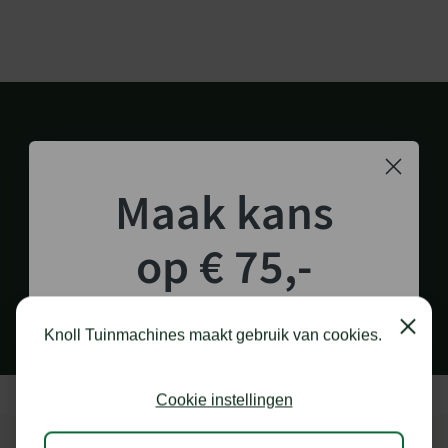
Maak kans
op € 75,-
1.000 M2 SHOWROOM
in Staphorst
shoptegoed!
Close
Knoll Tuinmachines maakt gebruik van cookies.
Schrijf je in voor onze nieuwsbrief en maak
kans op €75,- te besteden op onze webshop.
Cookie instellingen