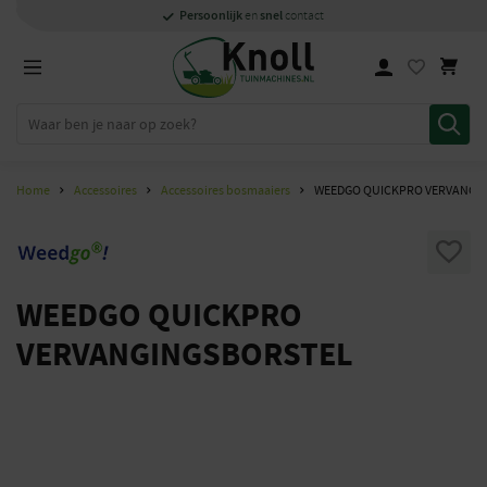
Specialisten
1000m2
Persoonlijk
snel
showroom in Staphorst
met kennis van zaken
en
contact
Home
Accessoires
Accessoires bosmaaiers
WEEDGO QUICKPRO VERVANGI
WEEDGO QUICKPRO
VERVANGINGSBORSTEL