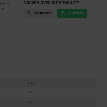
VRAGEN OVER DIT PRODUCT?
reviews)
aken
085 1609330
WHATSAPP
0,33
14
47