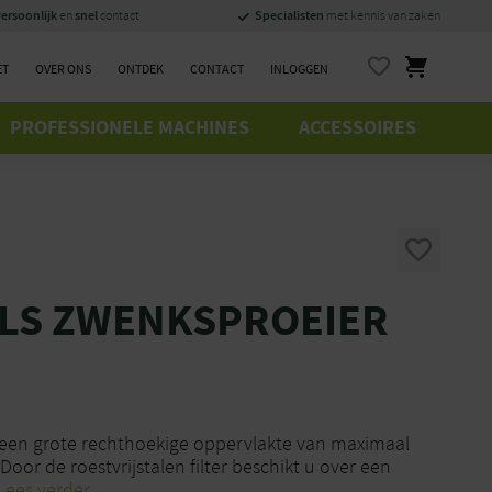
ersoonlijk
snel
Specialisten
en
contact
met kennis van zaken
ET
OVER ONS
ONTDEK
CONTACT
INLOGGEN
PROFESSIONELE MACHINES
ACCESSOIRES
OLS ZWENKSPROEIER
een grote rechthoekige oppervlakte van maximaal
or de roestvrijstalen filter beschikt u over een
Lees verder