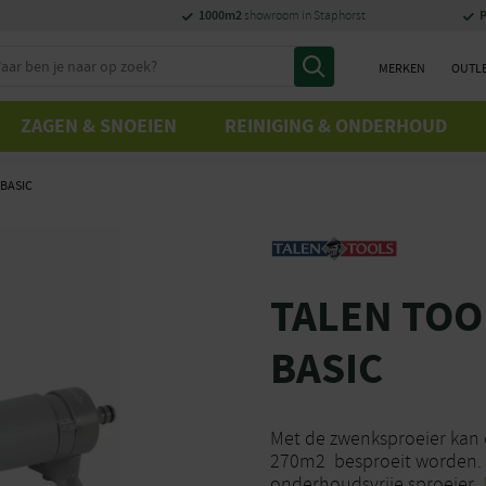
1000m2
P
showroom in Staphorst
MERKEN
OUTL
ZAGEN & SNOEIEN
REINIGING & ONDERHOUD
BASIC
TALEN TO
BASIC
Met de zwenksproeier kan 
270m2 besproeit worden. Do
onderhoudsvrije sproeier.