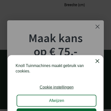
Breedte (cm)
Maak kans
op € 75,-
shoptegoed!
Close
Knoll Tuinmachines maakt gebruik van
cookies.
Schrijf je in voor onze nieuwsbrief en maak
kans op €75,- te besteden op onze webshop.
PERSOONLIJK EN SNEL CONTACT
Cookie instellingen
via diverse kanalen
Afwijzen