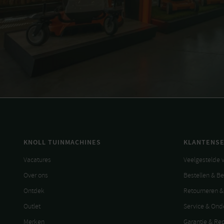
KNOLL TUINMACHINES
KLANTENSE
Vacatures
Veelgestelde 
Over ons
Bestellen & B
Ontdek
Retourneren &
Outlet
Service & On
Merken
Garantie & Re