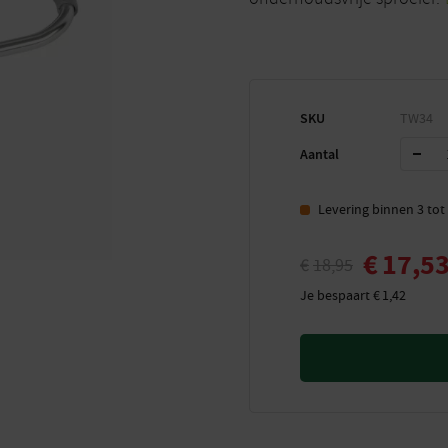
SKU
TW34
Aantal
Levering binnen 3 to
€
17,5
€
18,95
Je bespaart
€
1,42