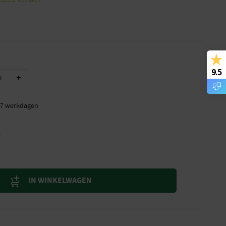
9.5
t 7 werkdagen
3
IN WINKELWAGEN