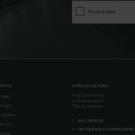
RVICE
ADRESGEGEVENS
Knoll Tuinmachines
vragen
Achthoevenweg 40
ezorgen
7951 SK Staphorst
 Klachten
T
085 1609330
derhoud
M
INFO@KNOLLTUINMACHINE
paratie