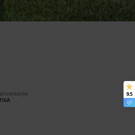
antrekkelijke
9.5
STIGA
.