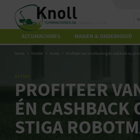
Zo
Powered by Knoll B.V.
ACCUMACHINES
MAAIEN & ONDERHOUD
Home
Ontdek
Acties
Profiteer van inruilkorting én cashback op je
ACTIES
PROFITEER VA
ÉN CASHBACK 
STIGA ROBOTM