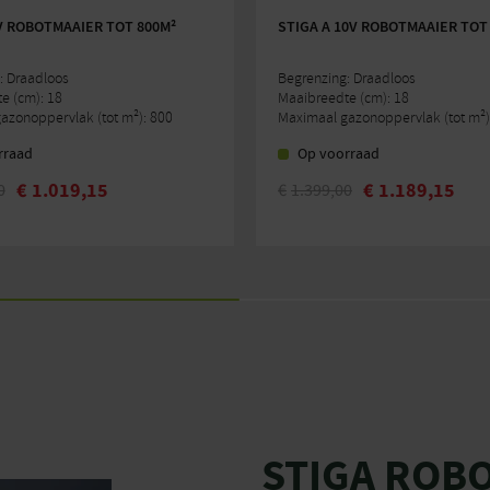
V ROBOTMAAIER TOT 800M²
STIGA A 10V ROBOTMAAIER TOT
: Draadloos
Begrenzing: Draadloos
e (cm): 18
Maaibreedte (cm): 18
azonoppervlak (tot m²): 800
Maximaal gazonoppervlak (tot m²)
rraad
Op voorraad
€
1.019,15
€
1.189,15
0
€
1.399,00
lijke
Oorspronkelijke
Huidige
prijs
prijs
was:
is:
€1.399,00.
€1.189,15.
STIGA ROB