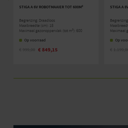
STIGA A 6V ROBOTMAAIER TOT 600M²
STIGA A 8
Begrenzing: Draadloos
Begrenzing
Maaibreedte (cm): 18
Maaibreedt
Maximaal gazonoppervlak (tot m²): 600
Maximaal g
Op voorraad
Op voo
€
849,15
€
999,00
€
1.199,0
Oorspronkelijke
Huidige
Oorspronke
Huidige
prijs
prijs
prijs
prijs
was:
is:
was:
is:
€999,00.
€849,15.
€1.199,00.
€1.019,15.