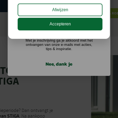
Afwijzen
BEKIJK DE NIEUWE STIGA R
Accepteren
Ik doe graag mee!
Met je inschrijving ga je akkoord met het
ontvangen van onze e-mails met acties,
tips & inspiratie.
Nee, dank je
 TOT
TIGA
ieperiode? Dan ontvangt je
van STIGA
. Na aankoop