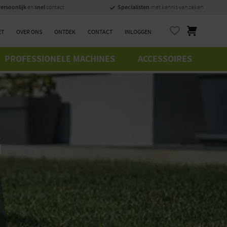
ersoonlijk
snel
Specialisten
en
contact
met kennis van zaken
ET
OVER ONS
ONTDEK
CONTACT
INLOGGEN
PROFESSIONELE MACHINES
ACCESSOIRES
G