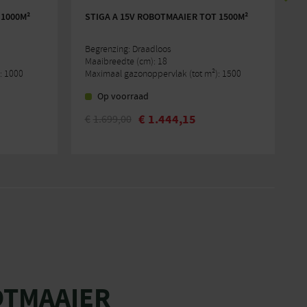
 1000M²
STIGA A 15V ROBOTMAAIER TOT 1500M²
S
Begrenzing: Draadloos
B
Maaibreedte (cm): 18
M
: 1000
Maximaal gazonoppervlak (tot m²): 1500
M
Op voorraad
€
1.444,15
€
1.699,00
Oorspronkelijke
Huidige
O
H
prijs
prijs
p
p
was:
is:
w
i
€1.699,00.
€1.444,15.
€
€
OTMAAIER