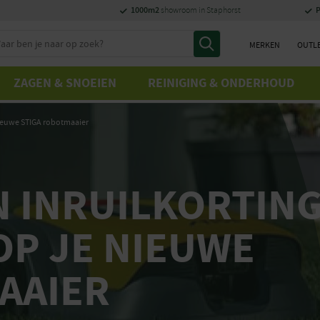
1000m2
P
showroom in Staphorst
eken
MERKEN
OUTL
ZAGEN & SNOEIEN
REINIGING & ONDERHOUD
 nieuwe STIGA robotmaaier
N INRUILKORTIN
OP JE NIEUWE
AAIER