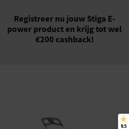
Registreer nu jouw Stiga E-
power product en krijg tot wel
€200 cashback!
9.5