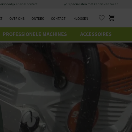
ersoonlijk
snel
Specialisten
en
contact
met kennis van zaken
ET
OVER ONS
ONTDEK
CONTACT
INLOGGEN
PROFESSIONELE MACHINES
ACCESSOIRES