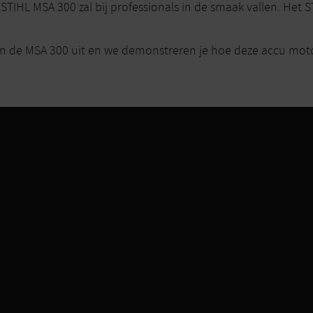
IHL MSA 300 zal bij professionals in de smaak vallen. Het ST
n de MSA 300 uit en we demonstreren je hoe deze accu motor