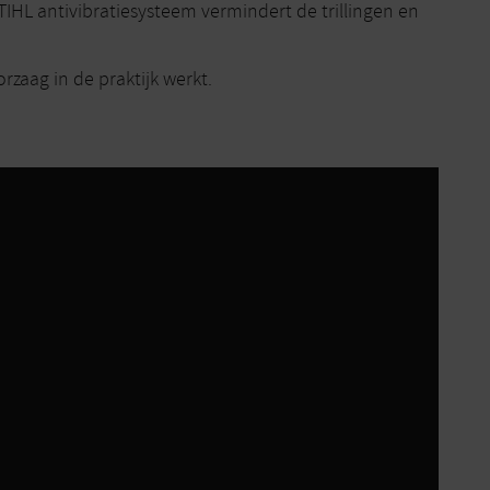
IHL antivibratiesysteem vermindert de trillingen en
zaag in de praktijk werkt.