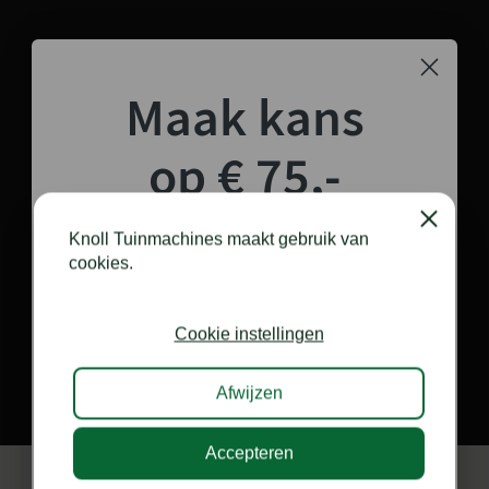
Maak kans
op € 75,-
shoptegoed!
Close
Knoll Tuinmachines maakt gebruik van
cookies.
Schrijf je in voor onze nieuwsbrief en maak
kans op €75,- te besteden op onze webshop.
Cookie instellingen
Afwijzen
Accepteren
Ik doe graag mee!