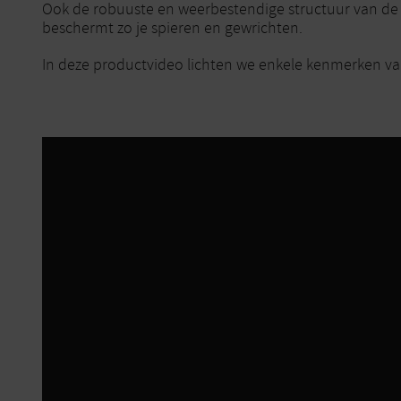
Ook de robuuste en weerbestendige structuur van de ST
beschermt zo je spieren en gewrichten.
In deze productvideo lichten we enkele kenmerken va