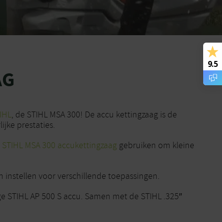
9.5
AG
IHL
, de STIHL MSA 300! De accu kettingzaag is de
ijke prestaties.
e
STIHL MSA 300 accukettingzaag
gebruiken om kleine
an instellen voor verschillende toepassingen.
ige STIHL AP 500 S accu. Samen met de STIHL .325″