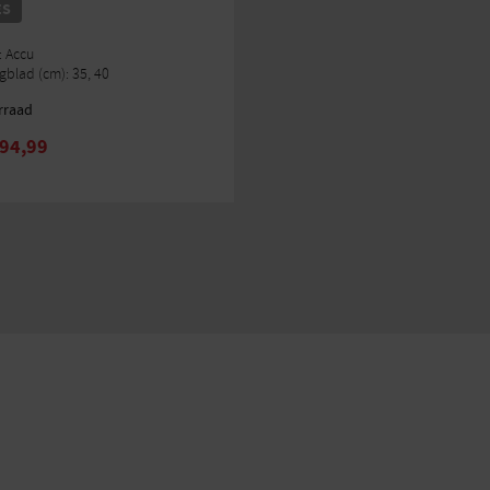
ES
: Accu
gblad (cm): 35, 40
rraad
94,99
re
.
pagina