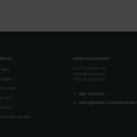
RVICE
ADRESGEGEVENS
Knoll Tuinmachines
vragen
Achthoevenweg 40
ezorgen
7951 SK Staphorst
 Klachten
T
085 1609330
derhoud
M
INFO@KNOLLTUINMACHINE
paratie
koopvoorwaarden