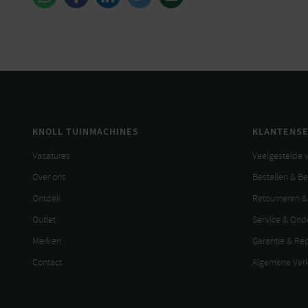
KNOLL TUINMACHINES
KLANTENSE
Vacatures
Veelgestelde 
Over ons
Bestellen & B
Ontdek
Retourneren &
Outlet
Service & On
Merken
Garantie & Re
Contact
Algemene Ver