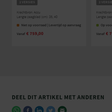
2 VERSIES
2 VERSI
Krachtbron: Accu
Krachtbron
Lengte zaagblad (cm): 35, 40
Lengte zaa
Niet op voorraad | Levertijd op aanvraag
Op voo
€
759,00
€
7
Vanaf
Vanaf
Dit
Dit
product
product
heeft
heeft
meerdere
meerde
variaties.
variaties
Deze
Deze
optie
optie
kan
kan
gekozen
gekozen
worden
worden
DEEL DIT ARTIKEL MET ANDEREN
op
op
de
de
productpagina
product