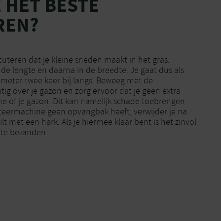
 HET BESTE
REN?
cuteren dat je kleine sneden maakt in het gras.
n de lengte en daarna in de breedte. Je gaat dus als
e meter twee keer bij langs. Beweeg met de
tig over je gazon en zorg ervoor dat je geen extra
e of je gazon. Dit kan namelijk schade toebrengen
cuteermachine geen opvangbak heeft, verwijder je na
ilt met een hark. Als je hiermee klaar bent is het zinvol
 te bezanden.