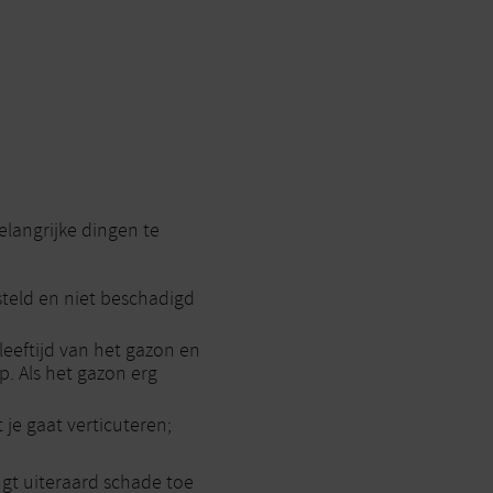
elangrijke dingen te
steld en niet beschadigd
 leeftijd van het gazon en
p. Als het gazon erg
je gaat verticuteren;
ngt uiteraard schade toe