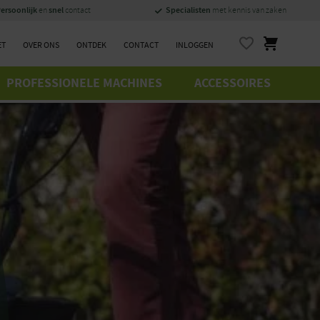
ersoonlijk
snel
Specialisten
en
contact
met kennis van zaken
ET
OVER ONS
ONTDEK
CONTACT
INLOGGEN
PROFESSIONELE MACHINES
ACCESSOIRES