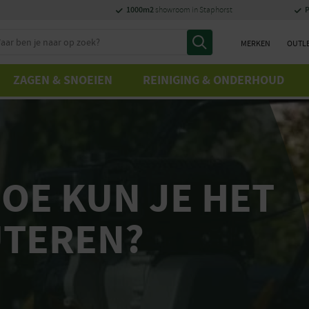
1000m2
P
showroom in Staphorst
eken
MERKEN
OUTL
ZAGEN & SNOEIEN
REINIGING & ONDERHOUD
OE KUN JE HET
UTEREN?