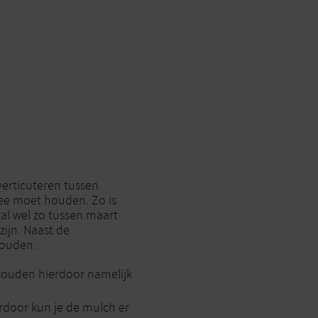
verticuteren tussen
mee moet houden. Zo is
al wel zo tussen maart
ijn. Naast de
houden:
s zouden hierdoor namelijk
rdoor kun je de mulch er