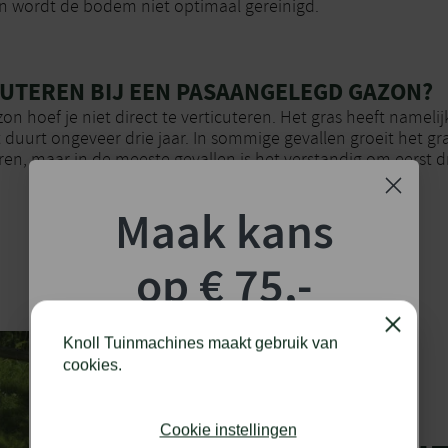
n wordt de bodem niet optimaal gereinigd.
UTEREN BIJ EEN PASAANGELEGD GAZON?
on hoef je niet direct te verticuteren. Het gras heeft namelij
 duurt ongeveer drie jaar. In sommige gevallen groeit het gra
ren, maar in de meeste gevallen is het verstandig om eerst d
Maak kans
op € 75,-
shoptegoed!
Close
Knoll Tuinmachines maakt gebruik van
cookies.
Schrijf je in voor onze nieuwsbrief en maak
kans op €75,- te besteden op onze webshop.
Cookie instellingen