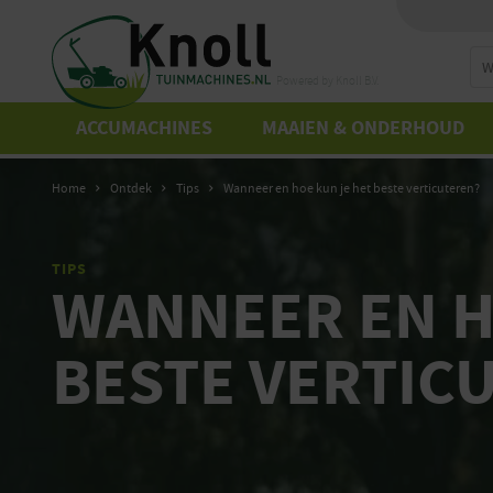
Zo
Powered by Knoll B.V.
ACCUMACHINES
MAAIEN & ONDERHOUD
Home
Ontdek
Tips
Wanneer en hoe kun je het beste verticuteren?
TIPS
WANNEER EN H
BESTE VERTIC