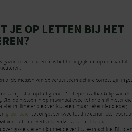
 JE OP LETTEN BIJ HET
EREN?
uw gazon te verticuteren, is het belangrijk om op een aantal b
rticuteren:
en of de messen van de verticuteermachine correct zijn inge
messen juist af op het gazon. De diepte is afhankelijk van de
. Stel de messen in op maximaal twee tot drie millimeter die
tot vier millimeter diep verticuteren, maar zeker niet dieper;
een
grasmaaier
tot ongeveer twee tot drie centimeter voordat 
aat verticuteren, verticuteer dan zeker niet te diep;
et over grote stenen rijdt met de verticuteermachine. Dit bre