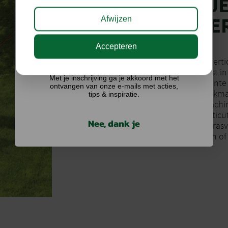
HOE KUN JE
VERTICUTE
Afwijzen
Accepteren
Ik doe graag mee!
Zoals gezegd betekent verti
Verticuteer je gazon eerst i
Met je inschrijving ga je akkoord met het
het goed is iedere vierkant
ontvangen van onze e-mails met acties,
verticuteermachine gelijkma
tips & inspiratie.
druk uitoefent op de machin
aan het gazon. Als je verti
Nee, dank je
het verticuteren al het grasv
om het gras te bemesten of