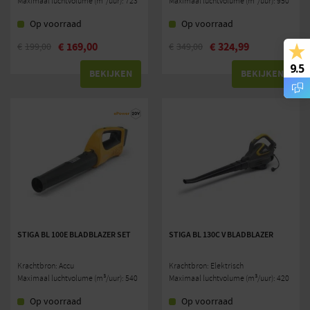
Maximaal luchtvolume (m³/uur): 723
Maximaal luchtvolume (m³/uur): 950
Op voorraad
Op voorraad
€
169,00
€
324,99
€
199,00
€
349,00
9.5
BEKIJKEN
BEKIJKEN
STIGA BL 100E BLADBLAZER SET
STIGA BL 130C V BLADBLAZER
Krachtbron: Accu
Krachtbron: Elektrisch
Maximaal luchtvolume (m³/uur): 540
Maximaal luchtvolume (m³/uur): 420
Op voorraad
Op voorraad