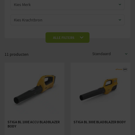
Kies Merk
Kies Krachtbron
Prijs:
—
€70
€480
ALLE FILTERS
11 producten
STIGA BL 100E ACCU BLADBLAZER
STIGA BL 300E BLADBLAZER BODY
BODY