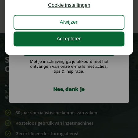
kans op €75,- te besteden op onze webshop.
Cookie instellingen
Afwijzen
Accepteren
Ik doe graag mee!
SERVICE &
Met je inschrijving ga je akkoord met het
ONDERSTEUNING
ontvangen van onze e-mails met acties,
tips & inspiratie.
Bij Knoll houdt het niet op bij de verkoop van uw
Nee, dank je
tuinmachines. Voor onderhoud service en vragen kun je
altijd bij ons terecht
60 jaar specialistische kennis van zaken
Kosteloos gebruik van inzetmachines
Gecertificeerde storingsdienst