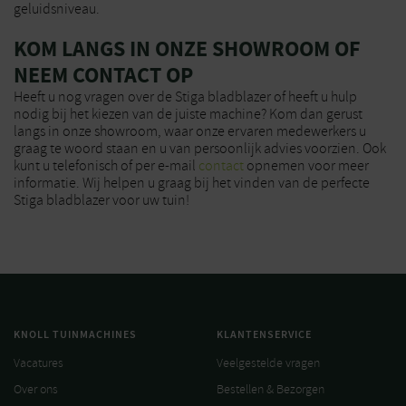
geluidsniveau.
KOM LANGS IN ONZE SHOWROOM OF
NEEM CONTACT OP
Heeft u nog vragen over de Stiga bladblazer of heeft u hulp
nodig bij het kiezen van de juiste machine? Kom dan gerust
langs in onze showroom, waar onze ervaren medewerkers u
graag te woord staan en u van persoonlijk advies voorzien. Ook
kunt u telefonisch of per e-mail
contact
opnemen voor meer
informatie. Wij helpen u graag bij het vinden van de perfecte
Stiga bladblazer voor uw tuin!
KNOLL TUINMACHINES
KLANTENSERVICE
Vacatures
Veelgestelde vragen
Over ons
Bestellen & Bezorgen