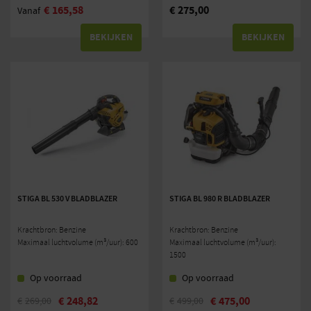
€
165,58
€
275,00
Vanaf
BEKIJKEN
BEKIJKEN
STIGA BL 530 V BLADBLAZER
STIGA BL 980 R BLADBLAZER
Krachtbron: Benzine
Krachtbron: Benzine
Maximaal luchtvolume (m³/uur): 600
Maximaal luchtvolume (m³/uur):
1500
Op voorraad
Op voorraad
€
248,82
€
475,00
€
269,00
€
499,00