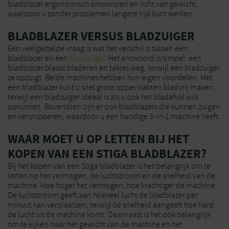
bladblazer ergonomisch ontworpen en licht van gewicht,
waardoor u zonder problemen langere tijd kunt werken.
BLADBLAZER VERSUS BLADZUIGER
Een veelgestelde vraag is wat het verschil is tussen een
bladblazer en een
bladzuiger
. Het antwoord is simpel: een
bladblazer blaast bladeren en takjes weg, terwijl een bladzuiger
ze opzuigt. Beide machines hebben hun eigen voordelen. Met
een bladblazer kunt u snel grote oppervlakten bladvrij maken,
terwijl een bladzuiger ideaal is als u ook het bladafval wilt
opruimen. Bovendien zijn er ook bladblazers die kunnen zuigen
en versnipperen, waardoor u een handige 3-in-1 machine heeft.
WAAR MOET U OP LETTEN BIJ HET
KOPEN VAN EEN STIGA BLADBLAZER?
Bij het kopen van een Stiga bladblazer is het belangrijk om te
letten op het vermogen, de luchtstroom en de snelheid van de
machine. Hoe hoger het vermogen, hoe krachtiger de machine.
De luchtstroom geeft aan hoeveel lucht de bladblazer per
minuut kan verplaatsen, terwijl de snelheid aangeeft hoe hard
de lucht uit de machine komt. Daarnaast is het ook belangrijk
om te kijken naar het gewicht van de machine en het