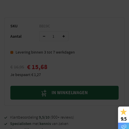
SKU
BB19C
Aantal
Levering binnen 3 tot 7 werkdagen
€
15,68
€
16,95
Je bespaart
€
1,27
IN WINKELWAGEN
9,5/10
Klantbeoordeling
(900+ reviews)
9.5
Specialisten
kennis
met
van zaken