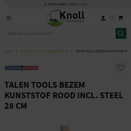
Specialisten
1000m2
Persoonlijk
snel
showroom in Staphorst
met kennis van zaken
en
contact
Home
Accessoires
Tuingereedschap
TALEN TOOLS BEZEM KUNSTSTOF ROOD
TALEN TOOLS BEZEM
KUNSTSTOF ROOD INCL. STEEL
28 CM