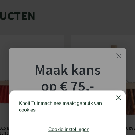
DUCTEN
Maak kans
op € 75,-
shoptegoed!
Close
Knoll Tuinmachines maakt gebruik van
cookies.
Schrijf je in voor onze nieuwsbrief en maak
kans op €75,- te besteden op onze webshop.
OLS BEZEM KUNSTSTOF ROOD
TALEN TOOLS BEZEM NATUURVE
Cookie instellingen
EL 35 CM
STEEL 28 CM