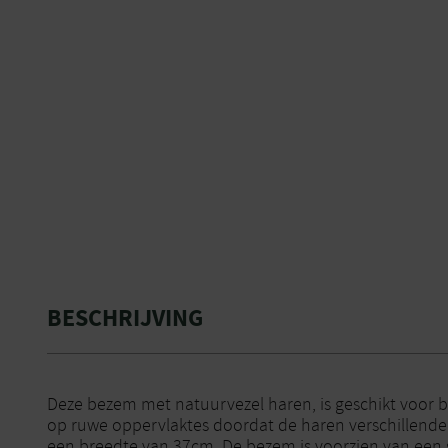
BESCHRIJVING
Deze bezem met natuurvezel haren, is geschikt voor b
op ruwe oppervlaktes doordat de haren verschillende 
een breedte van 37cm. De bezem is voorzien van een 