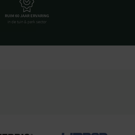
RUIM 60 JAAR ERVARING
in de tuin & park sector