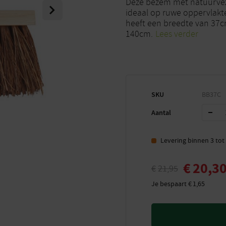
Deze bezem met natuurveze
Next
ideaal op ruwe oppervlakte
heeft een breedte van 37c
140cm.
Lees verder
SKU
BB37C
Aantal
Levering binnen 3 to
€
20,3
€
21,95
Je bespaart
€
1,65