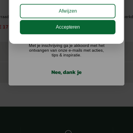
Afwijzen
rraad
Levering binnen 3 tot 7 werk
€
17,53
€
15,68
€
16,95
Accepteren
Ik doe graag mee!
Met je inschrijving ga je akkoord met het
ontvangen van onze e-mails met acties,
tips & inspiratie.
Nee, dank je