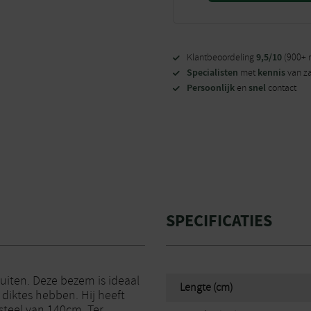
9,5/10
Klantbeoordeling
(900+ 
Specialisten
kennis
met
van z
Persoonlijk
snel
en
contact
SPECIFICATIES
uiten. Deze bezem is ideaal
Lengte (cm)
diktes hebben. Hij heeft
steel van 140cm. Ter