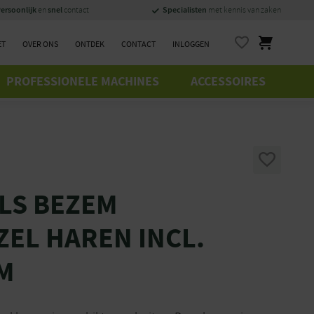
ersoonlijk
snel
Specialisten
en
contact
met kennis van zaken
ET
OVER ONS
ONTDEK
CONTACT
INLOGGEN
PROFESSIONELE MACHINES
ACCESSOIRES
LS BEZEM
EL HAREN INCL.
CM