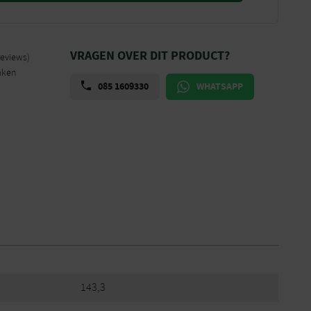
VRAGEN OVER DIT PRODUCT?
reviews)
aken
085 1609330
WHATSAPP
143,3