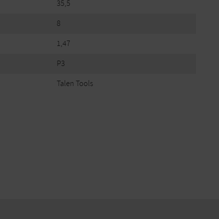
35,5
8
1,47
P3
Talen Tools