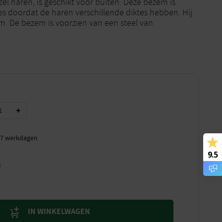
l haren, is geschikt voor buiten. Deze bezem is
s doordat de haren verschillende diktes hebben. Hij
m. De bezem is voorzien van een steel van
t 7 werkdagen
9.5
0
IN WINKELWAGEN