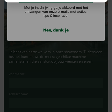
Met je inschrijving ga je akkoord met het
ontvangen van onze e-mails met acties,
tips & inspiratie.
EENVOUDIG
SHOWROOM AFSPRAAK
Nee, dank je
MAKEN
Je bent van harte welkom in onze showroom. Tijdens een
bezoek kunnen we de meest geschikte machine
samenstellen die aansluit op jouw wensen en eisen.
Voornaam
*
Achternaam
*