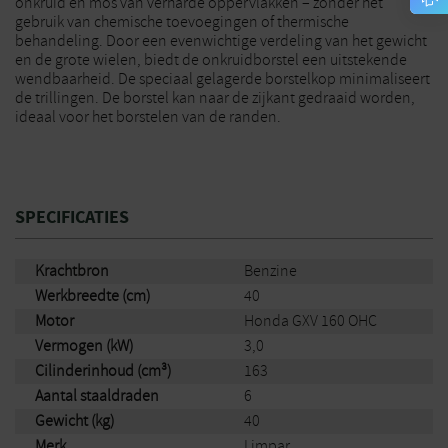
onkruid en mos van verharde oppervlakken – zonder het
gebruik van chemische toevoegingen of thermische
behandeling. Door een evenwichtige verdeling van het gewicht
en de grote wielen, biedt de onkruidborstel een uitstekende
wendbaarheid. De speciaal gelagerde borstelkop minimaliseert
de trillingen. De borstel kan naar de zijkant gedraaid worden,
ideaal voor het borstelen van de randen.
SPECIFICATIES
Krachtbron
Benzine
Werkbreedte (cm)
40
Motor
Honda GXV 160 OHC
Vermogen (kW)
3,0
Cilinderinhoud (cm³)
163
Aantal staaldraden
6
Gewicht (kg)
40
Merk
Limpar