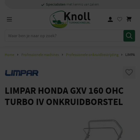
Specialisten
Specialisten
1000m2
Persoonlijk
snel
showroom in Staphorst
met kennis van zaken
met kennis van zaken
en
contact
Home
Professionele machines
Professionele onkruidbestrijding
LIMPAR 
LIMPAR HONDA GXV 160 OHC
TURBO IV ONKRUIDBORSTEL