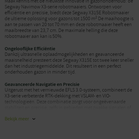
Maak kennis met de nieuwste innovatie in gazononderhoud: de
Segway Navimow X3-serie robotmaaiers. Ontworpen voor
efficiëntie en precisie, biedt deze Segway X315E Robotmaaier
2
de ultieme oplossing voor gazons tot 1500 m
De maaihoogte is
aan te passen van 20 tot 70 mm en deze robotmaaier heeft een
maaibreedte van 23,7 cm. De maximale helling die deze
robotmaaier aan kan is 50%.
Ongelooflijke Efficiëntie
Dankzij ultrasnelle oplaadmogelijkheden en geavanceerde
maaisnelheid presteert deze Segway X315E tot twee keer sneller
dan het industriegemiddelde. Dit resulteert in een perfect
onderhouden gazon in minder tijd.
Geavanceerde Navigatie en Precisie
Uitgerust met het vernieuwde EFLS 3.0-systeem, combineert de
X3-serie verbeterde RTK-dekking met VSLAM- en VIO-
technologieën. Deze combinatie zorgt voor ongeëvenaarde
stabiliteit en precisie, zelfs in gebieden met zwakke signalen of
complexe terreinen. Bovendien biedt het 300-graden
Bekijk
meer
groothoekzicht een uitgebreid zichtveld voor nauwkeurige
navigatie.
Slimme Obstakelvermijding