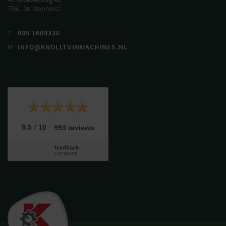
7951 SK Staphorst
T
085 1609330
M
INFO@KNOLLTUINMACHINES.NL
/
9.5
10
993 reviews