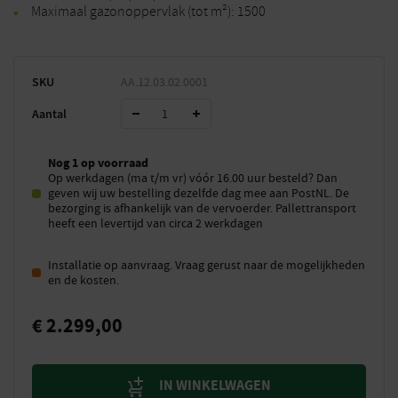
Maximaal gazonoppervlak (tot m²): 1500
SKU
AA.12.03.02.0001
Aantal
Nog 1 op voorraad
Op werkdagen (ma t/m vr) vóór 16.00 uur besteld? Dan
geven wij uw bestelling dezelfde dag mee aan PostNL. De
bezorging is afhankelijk van de vervoerder. Pallettransport
heeft een levertijd van circa 2 werkdagen
Installatie op aanvraag. Vraag gerust naar de mogelijkheden
en de kosten.
€
2.299,00
IN WINKELWAGEN