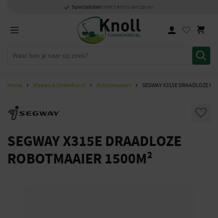
Specialisten
Specialisten
1000m2
Persoonlijk
snel
showroom in Staphorst
met kennis van zaken
met kennis van zaken
en
contact
Home
Maaien & Onderhoud
Robotmaaiers
SEGWAY X315E DRAADLOZE RO
SEGWAY X315E DRAADLOZE
ROBOTMAAIER 1500M²