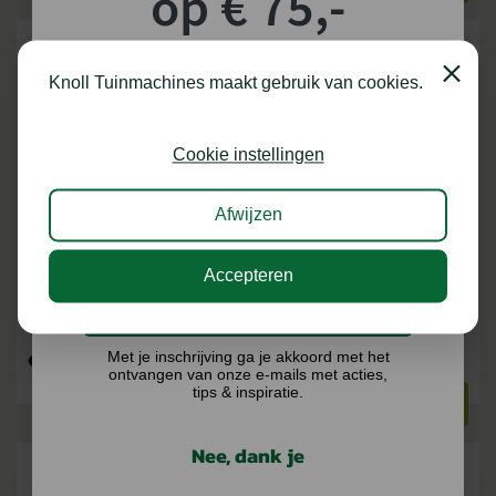
op € 75,-
shoptegoed!
Close
Knoll Tuinmachines maakt gebruik van cookies.
Schrijf je in voor onze nieuwsbrief en maak
kans op €75,- te besteden op onze webshop.
Cookie instellingen
Afwijzen
SEGWAY EXTRA ANTENNE X-SERIE
SEGWAY GARAGE L VOOR X-SERIE
Accepteren
Ik doe graag mee!
Niet op voorraad |
Op voorraad
Levertijd op aanvraag
Met je inschrijving ga je akkoord met het
€
300,00
€
249,99
ontvangen van onze e-mails met acties,
tips & inspiratie.
BEKIJKEN
BEKIJKEN
Nee, dank je