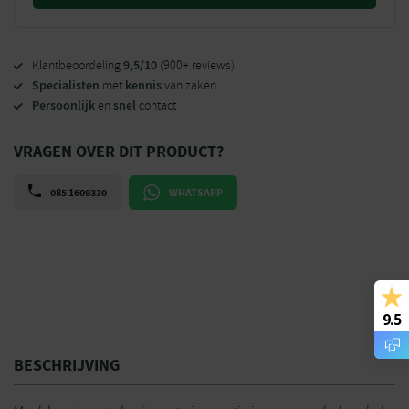
9,5/10
Klantbeoordeling
(900+ reviews)
Specialisten
kennis
met
van zaken
Persoonlijk
snel
en
contact
VRAGEN OVER DIT PRODUCT?
085 1609330
WHATSAPP
9.5
BESCHRIJVING