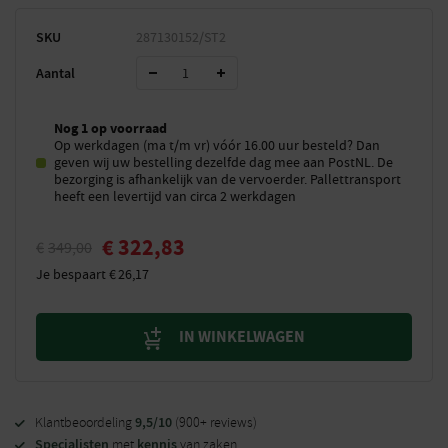
SKU
287130152/ST2
Aantal
Nog 1 op voorraad
Op werkdagen (ma t/m vr) vóór 16.00 uur besteld? Dan
geven wij uw bestelling dezelfde dag mee aan PostNL. De
bezorging is afhankelijk van de vervoerder. Pallettransport
heeft een levertijd van circa 2 werkdagen
€
322,83
€
349,00
Je bespaart
€
26,17
IN WINKELWAGEN
9,5/10
Klantbeoordeling
(900+ reviews)
Specialisten
kennis
met
van zaken