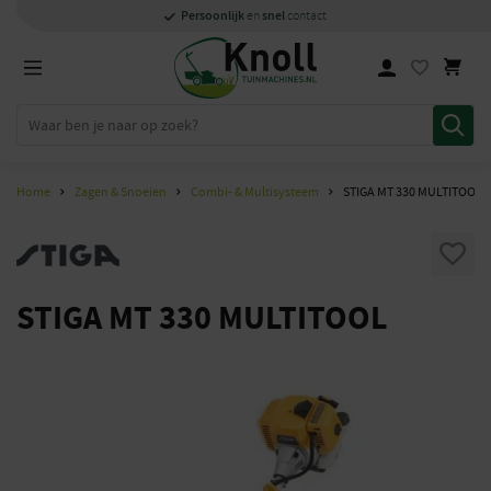
Specialisten
1000m2
Persoonlijk
snel
showroom in Staphorst
met kennis van zaken
en
contact
Home
Zagen & Snoeien
Combi- & Multisysteem
STIGA MT 330 MULTITOOL
STIGA MT 330 MULTITOOL