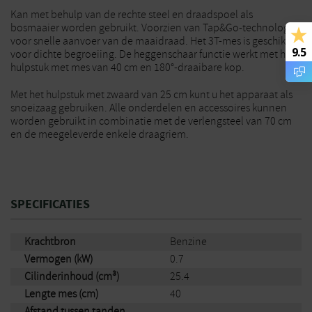
Kan met behulp van de rechte steel en draadspoel als
bosmaaier worden gebruikt. Voorzien van Tap&Go-technologie
voor snelle aanvoer van de maaidraad. Het 3T-mes is geschikt
9.5
voor dichte begroeiing. De heggenschaar functie werkt met het
hulpstuk met mes van 40 cm en 180°-draaibare kop.
Met het hulpstuk met zwaard van 25 cm kunt u het apparaat als
snoeizaag gebruiken. Alle onderdelen en accessoires kunnen
worden gebruikt in combinatie met de verlengsteel van 70 cm
en de meegeleverde enkele draagriem.
SPECIFICATIES
Krachtbron
Benzine
Vermogen (kW)
0.7
Cilinderinhoud (cm³)
25.4
Lengte mes (cm)
40
Afstand tussen tanden