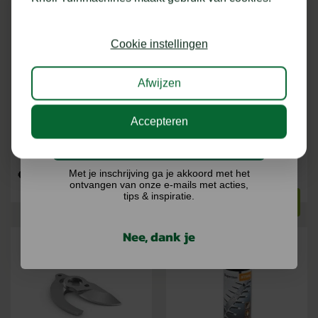
Close
Schrijf je in voor onze nieuwsbrief en maak
kans op €75,- te besteden op onze webshop.
Cookie instellingen
STIHL
STIHL LAGE
VEILIGHEIDSHANDSCHOENEN
VEILIGHEIDSSCHOENEN WORKER
FUNCTION SENSOTOUCH
S2
Afwijzen
3 VERSIES
10 VERSIES
Accepteren
Ik doe graag mee!
Op voorraad
Levering binnen 3 tot 7
werkdagen
€
5,20
€
113,99
Met je inschrijving ga je akkoord met het
ontvangen van onze e-mails met acties,
tips & inspiratie.
BEKIJKEN
BEKIJKEN
Nee, dank je