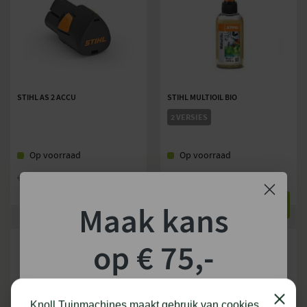
STIHL AS 2 ACCU
STIHL MULTIOIL BIO
2 VERSIES
Op voorraad
Op voorraad
€
38,85
€
4,90
€
42,00
Vanaf
BEKIJKEN
BEKIJKEN
Maak kans
op € 75,-
shoptegoed!
Knoll Tuinmachines maakt gebruik van cookies.