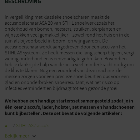
BESCHRIJVING
In vergelijking met klassieke snoeischaren maakt de
accusnoeischaar ASA 20 van STIHL snoeiwerk zoals het
onderhoud van bomen, heesters, struiken, sierplanten en
wijnstokken veel gemakkelijker – zowel rond het huis en in de
tuin als bijvoorbeeld in boom- en wijngaarden. De
accusnoeischaar wordt aangedreven door een accu van het
STIHL AS systeem. Ze heeft messen die lang scherp blijven, vergt
weinig onderhoud en is eenvoudig te gebruiken. Bovendien
heb je dankzij de hulp van de accu veel minder kracht nodig om
de klus te klaren. Nog een voordeel van deze machine: de
messen zorgen voor een precieze snoeibeurt en dus voor een
glad en ononderbroken snoeiresultaat, wat het risico op
infecties vermindert en bijdraagt tot een gezonde groei.
We hebben een handige startersset samengesteld zodat je in
één keer 2 accu’s, lader, holster, set messen en handschoenen
kunt bijbestellen.
Deze set bevat de volgende artikelen:
2
STIHL AS2 accu’s
STIHL AL1 lader
Bekijk
meer