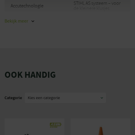
STIHL AS systeem – voor
Accutechnologie
de kleinere klusjes
Krachtbron
Accu
Bekijk
meer
Soort artikel
Snoeischaar
OOK HANDIG
Categorie