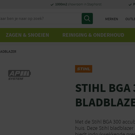
1000m2
P
showroom in Staphorst
MERKEN
OUTL
ZAGEN & SNOEIEN
REINIGING & ONDERHOUD
BLADBLAZER
STIHL BGA 
BLADBLAZ
Met de Stihl BGA 300 accubl
huis. Deze Stihl bladblaze
biedt indrukwekkende prest