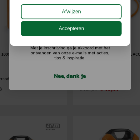
Afwijzen
Accepteren
Ik doe graag mee!
Met je inschrijving ga je akkoord met het
ontvangen van onze e-mails met acties,
A 1000 ADAPTER VOOR DUBBELE
STIHL AANSLUITKABEL AR L AC
tips & inspiratie.
SYSTEEM
Nee, dank je
rraad
Op voorraad
0
€
98,05
€
106,00