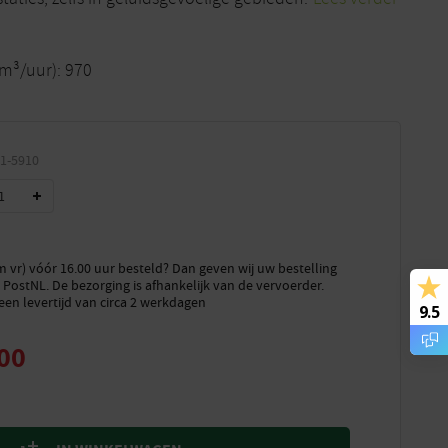
m³/uur): 970
1-5910
vr) vóór 16.00 uur besteld? Dan geven wij uw bestelling
PostNL. De bezorging is afhankelijk van de vervoerder.
een levertijd van circa 2 werkdagen
9.5
00