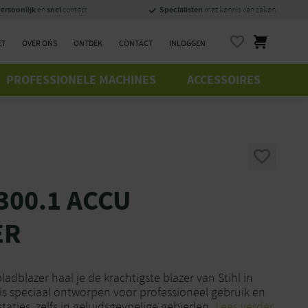
ersoonlijk
snel
Specialisten
en
contact
met kennis van zaken
ET
OVER ONS
ONTDEK
CONTACT
INLOGGEN
PROFESSIONELE MACHINES
ACCESSOIRES
300.1 ACCU
ER
adblazer haal je de krachtigste blazer van Stihl in
r is speciaal ontworpen voor professioneel gebruik en
aties, zelfs in geluidsgevoelige gebieden.
Lees verder