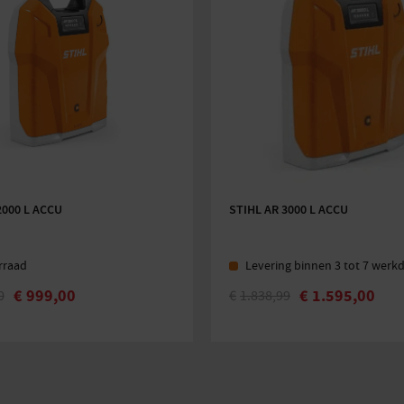
2000 L ACCU
STIHL AR 3000 L ACCU
rraad
Levering binnen 3 tot 7 werk
€
999,00
€
1.595,00
0
€
1.838,99