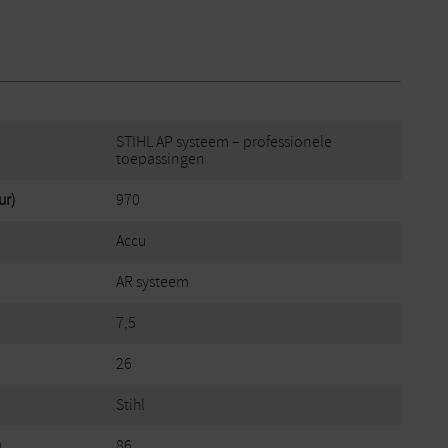
STIHL AP systeem – professionele
toepassingen
ur)
970
Accu
AR systeem
7,5
26
Stihl
)
86