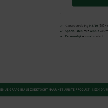
9,5/10
Klantbeoordeling
(900+ 
Specialisten
kennis
met
van z
Persoonlijk
snel
en
contact
N JE GRAAG BIJ JE ZOEKTOCHT NAAR HET JUISTE PRODUCT |
NEEM DAA