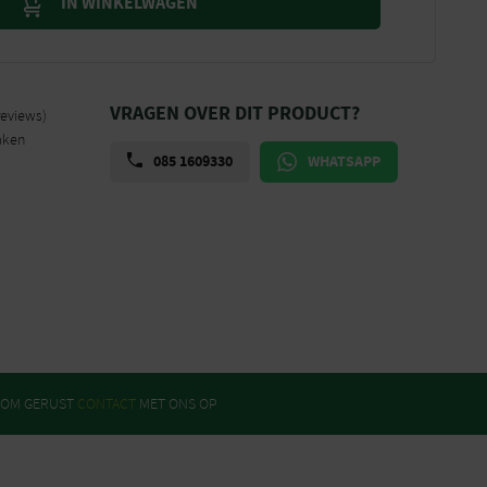
IN WINKELWAGEN
VRAGEN OVER DIT PRODUCT?
reviews)
aken
085 1609330
WHATSAPP
ROM GERUST
CONTACT
MET ONS OP