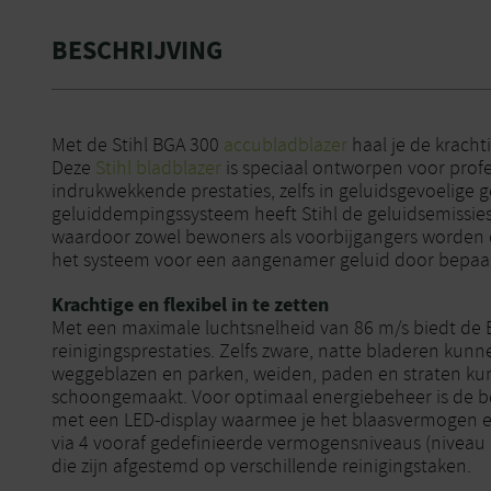
BESCHRIJVING
Met de Stihl BGA 300
accubladblazer
haal je de krachti
Deze
Stihl bladblazer
is speciaal ontworpen voor profe
indrukwekkende prestaties, zelfs in geluidsgevoelige
geluiddempingssysteem heeft Stihl de geluidsemissies
waardoor zowel bewoners als voorbijgangers worden 
het systeem voor een aangenamer geluid door bepaald
Krachtige en flexibel in te zetten
Met een maximale luchtsnelheid van 86 m/s biedt d
reinigingsprestaties. Zelfs zware, natte bladeren ku
weggeblazen en parken, weiden, paden en straten ku
schoongemaakt. Voor optimaal energiebeheer is de b
met een LED-display waarmee je het blaasvermogen 
via 4 vooraf gedefinieerde vermogensniveaus (niveau
die zijn afgestemd op verschillende reinigingstaken.