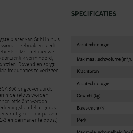
SPECIFICATIES
gste blazer van Stihl in huis.
Accutechnologie
ssioneel gebruik en biedt
 gebieden. Met het nieuwe
 aanzienlijk verminderd,
Maximaal luchtvolume (m³/u
ontzien. Bovendien zorgt
e frequenties te verlagen.
Krachtbron
Accutechnologie
e BGA 300 ongeëvenaarde
nnen moeiteloos worden
Gewicht (kg)
nnen efficiënt worden
edieningshendel uitgerust
Blaaskracht (N)
eenvoudig kunt aanpassen
 1-3 en permanente boost)
Merk
Maximale luchtsnelheid (m/s