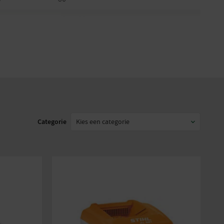
45 tot 90 minuten
60 – 143 minuten
84
A))
94
0,2
Categorie