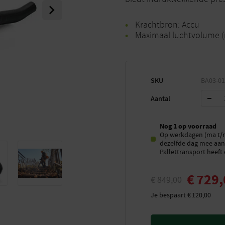
Next
Krachtbron: Accu
Maximaal luchtvolume (
SKU
BA03-01
Aantal
Nog 1 op voorraad
Op werkdagen (ma t/m 
dezelfde dag mee aan 
Pallettransport heeft 
€
729,
€
849,00
Je bespaart
€
120,00