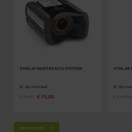
STIHL AP ADAPTER ACCU SYSTEEM
STIHL AR 
Op voorraad
Op voo
€
75,85
€
83,60
€
1.179,0
BEKIJK MEER