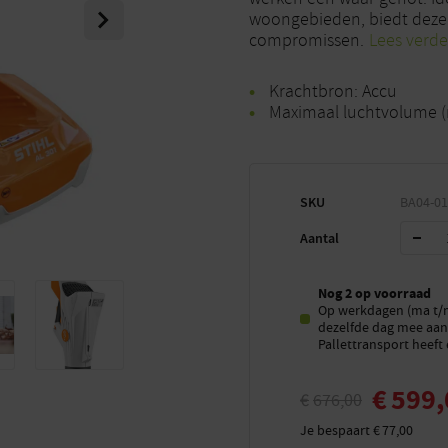
Next
woongebieden, biedt deze
compromissen.
Lees verde
Krachtbron: Accu
Maximaal luchtvolume (
SKU
BA04-01
Aantal
Nog 2 op voorraad
Op werkdagen (ma t/m 
dezelfde dag mee aan 
Pallettransport heeft 
€
599,
€
676,00
Je bespaart
€
77,00