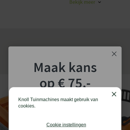
Bekijk
meer
Merk
 van start te laten gaan en
GA 60 accubladblazer
Maak kans
ionele tuiniers als
ende resultaten en een
 je verrassen door de
op € 75,-
dblazer.
shoptegoed!
Close
Knoll Tuinmachines maakt gebruik van
cookies.
Schrijf je in voor onze nieuwsbrief en maak
kans op €75,- te besteden op onze webshop.
Cookie instellingen