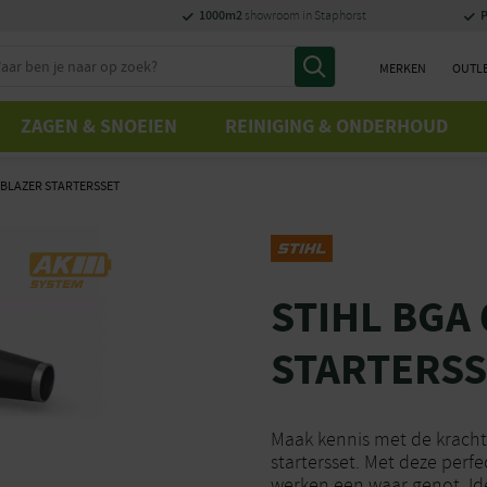
1000m2
P
showroom in Staphorst
MERKEN
OUTL
ZAGEN & SNOEIEN
REINIGING & ONDERHOUD
DBLAZER STARTERSSET
STIHL BGA
STARTERSS
Maak kennis met de krach
startersset. Met deze perf
werken een waar genot. Id