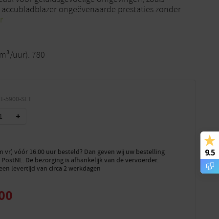
 accubladblazer ongeëvenaarde prestaties zonder
r
m³/uur): 780
1-5900-SET
9.5
vr) vóór 16.00 uur besteld? Dan geven wij uw bestelling
PostNL. De bezorging is afhankelijk van de vervoerder.
een levertijd van circa 2 werkdagen
00