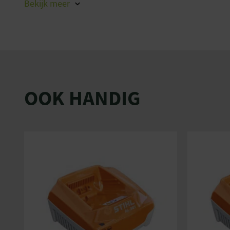
Bekijk
meer
Waaruit bestaat de startersset?
Onze startersset is speciaal samengesteld om je direct
ongestoord kunt werken. De set bestaat uit:
STIHL BGA 60 Accu Bladblazer
STIHL AK 30S accu 2x
STIHL AL 301 snellader
OOK HANDIG
Ervaar de ultieme vrijheid en comfort met de STIHL B
startersset. Het is de perfecte keuze voor zowel profess
enthousiaste doe-het-zelvers die streven naar uitstek
aangename werkomgeving. Bestel vandaag nog en laat
kracht en veelzijdigheid van deze toonaangevende bla