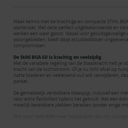
Maak kennis met de krachtige en compacte STIHL BG
startersset. Met deze perfect uitgebalanceerde en sla
werken een waar genot. Ideaal voor geluidsgevoelige
woongebieden, biedt deze accubladblazer ongeëvenaa
compromissen.
De Stihl BGA 60 is krachtig en veelzijdig
Met de variabele regeling van de blaaskracht heb je vo
kracht van de luchtstroom. Of je nu licht afval op tui
natte bladeren en veeleisend vuil wilt verwijderen, dez
paraat.
De gemakkelijk verstelbare blaaspijp, inclusief een m
voor extra flexibiliteit tijdens het gebruik. Met een ex
moeilijk bereikbare plekken bereiken zonder enige mo
Met maar liefst 60% meer blaaskracht dan zijn voorga
overtreft de BGA 60 alle verwachtingen.