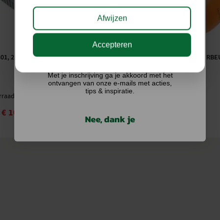
Afwijzen
Accepteren
Ik doe graag mee!
301, 230 V ACCUSNELLADER
STIHL GEHOORBESCHERMERBE
CONCEPT 24
Met je inschrijving ga je akkoord met het
ontvangen van onze e-mails met acties,
tips & inspiratie.
rraad
Op voorraad
€
105,00
€
21,95
€
23,40
Nee, dank je