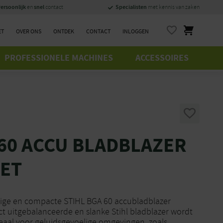
ersoonlijk
snel
Specialisten
en
contact
met kennis van zaken
ET
OVER ONS
ONTDEK
CONTACT
INLOGGEN
PROFESSIONELE MACHINES
ACCESSOIRES
 60 ACCU BLADBLAZER
ET
tige en compacte STIHL BGA 60 accubladblazer
ect uitgebalanceerde en slanke Stihl bladblazer wordt
eaal voor geluidsgevoelige omgevingen, zoals