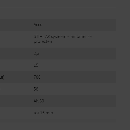
Accu
STIHL AK systeem – ambitieuze
projecten
2,3
15
ur)
780
)
58
AK 30
tot 16 min.
76