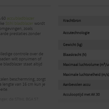
A 60
accubladblazer
Krachtbron
nke
Stihl bladblazer
wordt
 omgevingen, zoals
Accutechnologie
rde prestaties zonder
Gewicht (kg)
lledige controle over de
Blaaskracht (N)
npaden wilt opruimen of
e bladblazer staat altijd
Maximaal luchtvolume (m³/u
Maximale luchtsnelheid (m/s
etalen beschermring, zorgt
tra lengte van 16 cm kun je
Aanbevolen accu
eite.
Acculooptijd met AK 30
nger, de STIHL BGA 57,
Geluidsdrukniveau (dB(A))