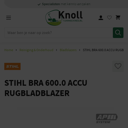
Specialisten
Specialisten
1000m2
Persoonlijk
snel
showroom in Staphorst
met kennis van zaken
met kennis van zaken
en
contact
Home
Reiniging & Onderhoud
Bladblazers
STIHL BRA 600.0 ACCU RUGBL
STIHL BRA 600.0 ACCU
RUGBLADBLAZER