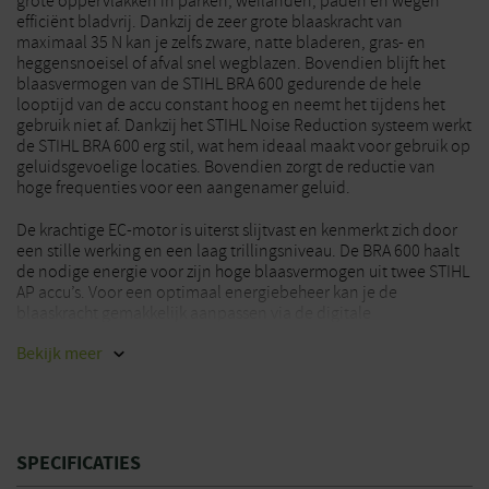
grote oppervlakken in parken, weilanden, paden en wegen
efficiënt bladvrij. Dankzij de zeer grote blaaskracht van
maximaal 35 N kan je zelfs zware, natte bladeren, gras- en
heggensnoeisel of afval snel wegblazen. Bovendien blijft het
blaasvermogen van de STIHL BRA 600 gedurende de hele
looptijd van de accu constant hoog en neemt het tijdens het
gebruik niet af. Dankzij het STIHL Noise Reduction systeem werkt
de STIHL BRA 600 erg stil, wat hem ideaal maakt voor gebruik op
geluidsgevoelige locaties. Bovendien zorgt de reductie van
hoge frequenties voor een aangenamer geluid.
De krachtige EC-motor is uiterst slijtvast en kenmerkt zich door
een stille werking en een laag trillingsniveau. De BRA 600 haalt
de nodige energie voor zijn hoge blaasvermogen uit twee STIHL
AP accu’s. Voor een optimaal energiebeheer kan je de
blaaskracht gemakkelijk aanpassen via de digitale
bedieningseenheid op de met één hand te bedienen
Bekijk
meer
multifunctionele handgreep. Er zijn vier vooraf ingestelde
vermogensniveaus (niveau 1 tot 3 en permanente boost)
beschikbaar. Daarnaast worden ook andere belangrijke
gegevens en informatie weergegeven, bijvoorbeeld de
laadstatus van de accu. Deze bladblazer is bovendien standaard
uitgerust met STIHL connected. Zo heb je bijvoorbeeld de
SPECIFICATIES
mogelijkheid om via de app de energiebesparende modus te