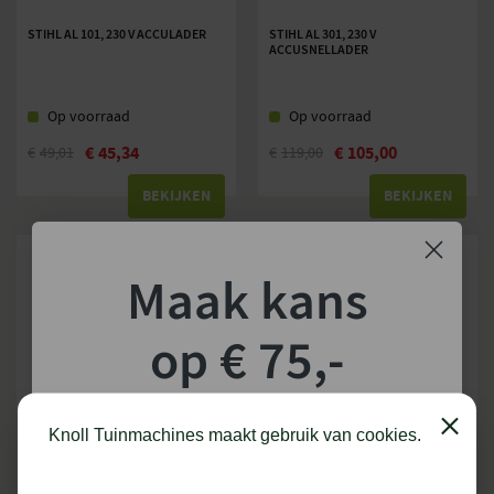
Krachtbron
Accu
STIHL AL 101, 230 V ACCULADER
STIHL AL 301, 230 V
ACCUSNELLADER
Maximaal luchtvolume
1340
(m³/uur)
Op voorraad
Op voorraad
€
45,34
€
105,00
€
49,01
€
119,00
BEKIJKEN
BEKIJKEN
Maak kans
op € 75,-
shoptegoed!
Close
Knoll Tuinmachines maakt gebruik van cookies.
STIHL AL 301-4 230 V
STIHL AL 501, 230 V
ACCUSNELLADER
ACCUSNELLADER
Schrijf je in voor onze nieuwsbrief en maak