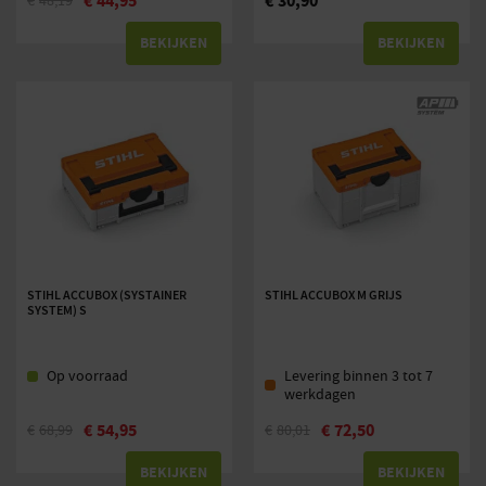
€
44,95
€
30,90
€
48,19
BEKIJKEN
BEKIJKEN
STIHL ACCUBOX (SYSTAINER
STIHL ACCUBOX M GRIJS
SYSTEM) S
Op voorraad
Levering binnen 3 tot 7
werkdagen
€
54,95
€
72,50
€
68,99
€
80,01
BEKIJKEN
BEKIJKEN