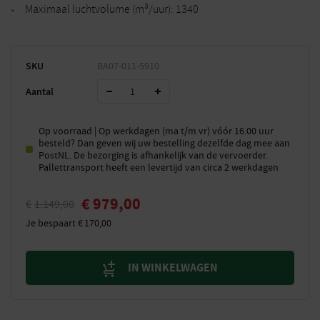
Maximaal luchtvolume (m³/uur): 1340
SKU
BA07-011-5910
Aantal
Op voorraad | Op werkdagen (ma t/m vr) vóór 16.00 uur
besteld? Dan geven wij uw bestelling dezelfde dag mee aan
PostNL. De bezorging is afhankelijk van de vervoerder.
Pallettransport heeft een levertijd van circa 2 werkdagen
€
979,00
€
1.149,00
Je bespaart
€
170,00
IN WINKELWAGEN