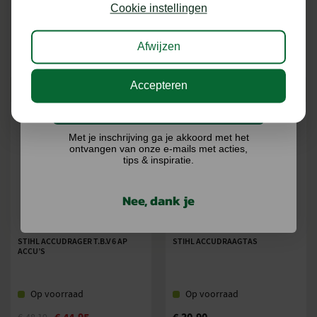
kans op €75,- te besteden op onze webshop.
Cookie instellingen
Op voorraad
Op voorraad
Afwijzen
€
329,00
€
158,99
€
369,00
€
179,00
BEKIJKEN
BEKIJKEN
Accepteren
Ik doe graag mee!
Met je inschrijving ga je akkoord met het
ontvangen van onze e-mails met acties,
tips & inspiratie.
Nee, dank je
STIHL ACCUDRAGER T.B.V 6 AP
STIHL ACCUDRAAGTAS
ACCU’S
Op voorraad
Op voorraad