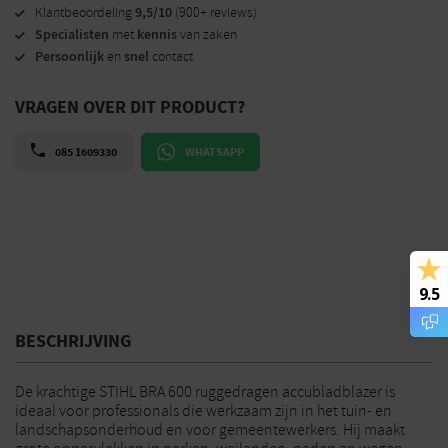
9,5/10
Klantbeoordeling
(900+ reviews)
Specialisten
kennis
met
van zaken
Persoonlijk
snel
en
contact
VRAGEN OVER DIT PRODUCT?
085 1609330
WHATSAPP
9.5
BESCHRIJVING
De krachtige STIHL BRA 600 ruggedragen accubladblazer is
ideaal voor professionals die werkzaam zijn in het tuin- en
landschapsonderhoud en voor gemeentewerkers. Hij maakt